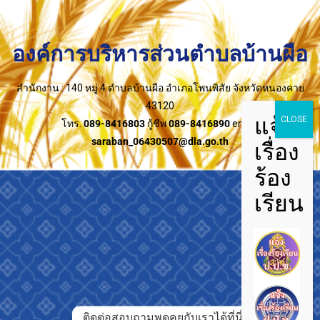
องค์การบริหารส่วนตำบลบ้านผือ
สำนักงาน : 140 หมู่ 4 ตำบลบ้านผือ อำเภอโพนพิสัย จังหวัดหนองคาย
43120
โทร.
089-8416803
กู้ชีพ
089-8416890
email:
saraban_06430507@dla.go.th
ติดต่อสอบถามพูดคุยกับเราได้ที่นี่