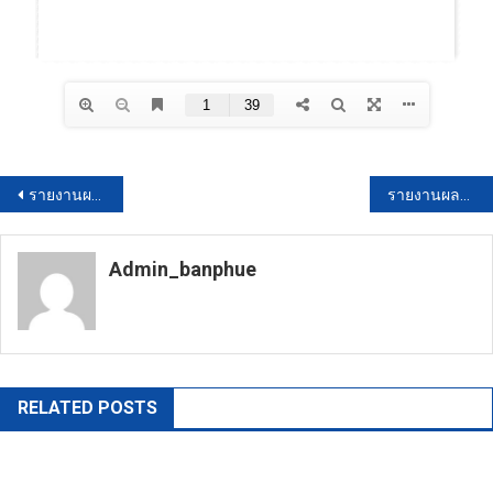
แนะแนว
รายงานผลการดำเนินงานรอบตุลาคม 64 -มีนาคม 65 (013)
รายงานผลการดำเนินการป้องกันการทุจริตประจำปี (38)
เรื่อง
Admin_banphue
https://banphuenongkhai.go.th
RELATED POSTS