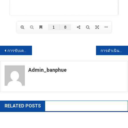
แนะแนว
การขับเคลื่อนจริยธรรม (O40)
การดำเนินการตามนโยบายหรือแผนการบริหารทรัพยากรบุคคล (024)
เรื่อง
Admin_banphue
https://banphuenongkhai.go.th
RELATED POSTS