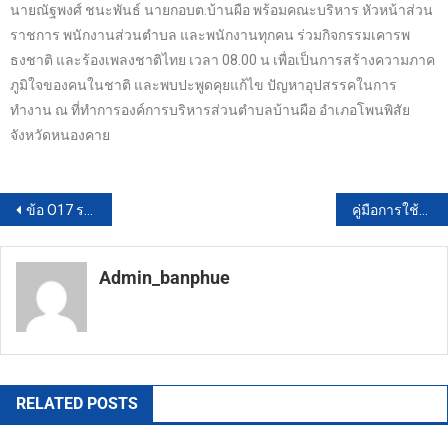
นายณัฐพงศ์ ชนะพันธ์ นายกอบต.บ้านผือ พร้อมคณะบริหาร หัวหน้าส่วน
ราชการ พนักงานส่วนตำบล และพนักงานทุกคน ร่วมกิจกรรมเคารพ
ธงชาติ และร้องเพลงชาติไทย เวลา 08.00 น เพื่อเป็นการสร้างความภาค
ภูมิใจของคนในชาติ และพบปะพูดคุยแก้ไข ปัญหาอุปสรรคในการ
ทำงาน ณ ที่ทำการองค์การบริหารส่วนตำบลบ้านผือ อำเภอโพนพิสัย
จังหวัดหนองคาย
ข้อ O17 รายงานสรุปผลการจัดซื้อจัดจ้าง
คู่มือการใช้ทรัพย์สินทางราชการ
Admin_banphue
https://banphuenongkhai.go.th
RELATED POSTS