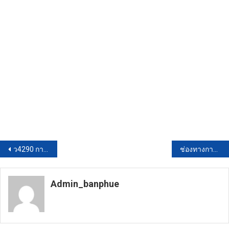
แนะแนว
ว4290 การขอเครื่องราช2563
ช่องทางการตอบแบบวัดการเรียนรู้ EIT
เรื่อง
Admin_banphue
https://banphuenongkhai.go.th