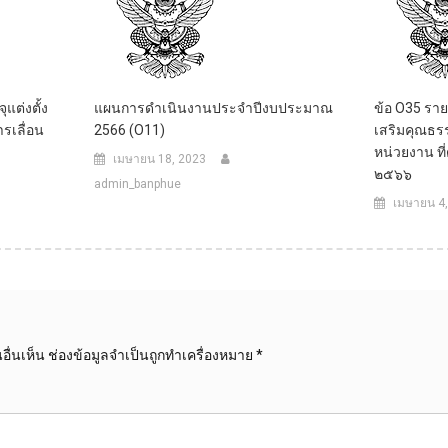
แต่งตั้ง
แผนการดำเนินงานประจำปีงบประมาณ
ข้อ O35 รา
รเลื่อน
2566 (O11)
เสริมคุณธ
หน่วยงาน ท
เมษายน 18, 2023
๒๕๖๖
admin_banphue
เมษายน 4
ื่นเห็น
ช่องข้อมูลจำเป็นถูกทำเครื่องหมาย
*