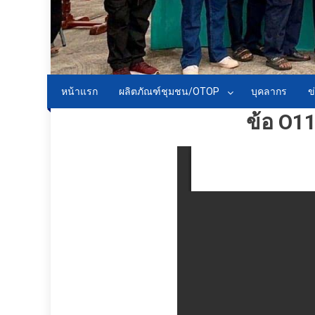
หน้าแรก
ผลิตภัณฑ์ชุมชน/OTOP
บุคลากร
ข
ข้อ O1