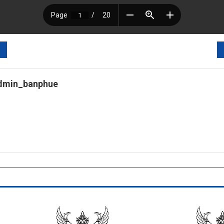
dmin_banphue
tps://banphuenongkhai.go.th