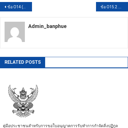
แนะแนว
ข้อ O14 (1) รายงานผลการบริหารทรัพยากรบุคคลประจําปีงบประมาณพ.ศ. ๒๕๖๘
ข้อ O15.2 .2 แนวทางปฏิบัติ Dos & Don’ts เพื่อลดความสับสนเกี่ยวกับพฤติกรรมสีเทาและแนวทางในการประพฤติตนทางจริยธรรม ขององค์การบริหารส่วนตำบลบ้านผือ
เรื่อง
Admin_banphue
https://banphuenongkhai.go.th
RELATED POSTS
คู่มือประชาชนสำหรับการขอใบอนุญาตการรับทำการกำจัดสิ่งปฏิกูล