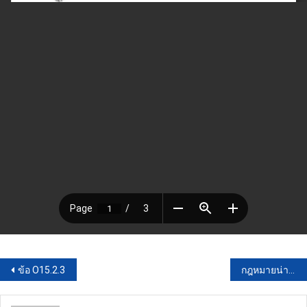
แนะแนว
ข้อ O15.2.3
กฎหมายน่ารู้
เรื่อง