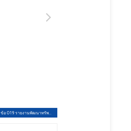
ข้อ O19 รายงานพัฒนาทรัพยากรบุคคลปี66