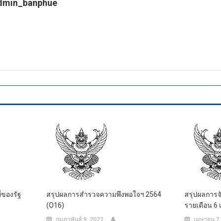
dmin_banphue
tps://banphuenongkhai.go.th
่ของรัฐ
สรุปผลการสำรวจความพึงพอใจฯ 2564
สรุปผลการจั
(O16)
รายเดือน 6 
กุมภาพันธ์ 9, 2022
เมษายน 7