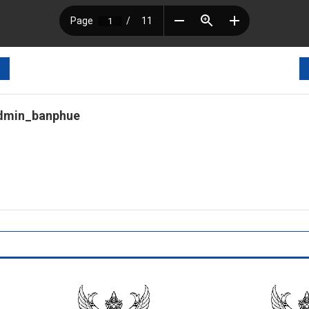
dmin_banphue
tps://banphuenongkhai.go.th