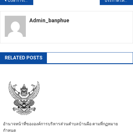
แนะแนว
O38 การเสริมสร้างวัฒนธรรมองค์กรตามมาตรฐานทางจริยธรรม
ประกาศโครงการเสริมผิวแอสฟัลท์ติกคอนกรีต (O22)
เรื่อง
Admin_banphue
https://banphuenongkhai.go.th
RELATED POSTS
อำนาจหน้าที่ขององค์การบริหารส่วนตำบลบ้านผือ ตามที่กฏหมาย
กำหนด