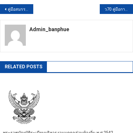
แนะแนว
คู่มือสมรรถนะผู้บริหารเล่มน้ำตาล
ว70 คู่มือการจัดทำแผนอัตรากำลัง3ปี2564-2566
เรื่อง
Admin_banphue
https://banphuenongkhai.go.th
RELATED POSTS
พระราชบัญญัติระเบียบบริหารงานบุคคลส่วนท้องถิ่น พ.ศ.2542