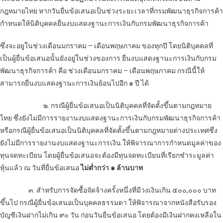
กฎหมายไทย หากวันยื่นข้อเสนอเป็นช่วงระยะเวลาที่กรมพัฒนาธุรกิจการค้า
กำหนดให้นิติบุคคลยื่นงบแสดงฐานะการเงินกับกรมพัฒนาธุรกิจการค้า
ซึ่งจะอยูในช่วงเดือนมกราคม – เดือนพฤษภาคม ของทุกปี โดยนิติบุคคลที่
เป็นผู้ยื่นข้อเสนอนั้นยังอยู่ในช่วงของการ ยื่นงบแสดงฐานะการเงินกับกรม
พัฒนาธุรกิจการค้า คือ ช่วงเดือนมกราคม – เดือนพฤษภาคม กรณีนี้ให้
สามารถยื่นงบแสดงฐานะการเงินย้อนไปอีก ๑ ปี ได้
๒. กรณีผู้ยื่นข้อเสนอเป็นนิติบุคคลที่จัดตั้งขึ้นตามกฎหมาย
ไทย ซึ่งยังไม่มีการรายงานงบแสดงฐานะการเงินกับกรมพัฒนาธุรกิจการค้า
หรือกรณีผู้ยื่นข้อเสนอเป็นนิติบุคคลที่จัดตั้งขึ้นตามกฎหมายต่างประเทศซึ่ง
ยังไม่มีการรายงานงบแสดงฐานะการเงิน ให้พิจารณาการกำหนดมูลค่าของ
ทุนจดทะเบียน โดยผู้ยื่นข้อเสนอจะต้องมีทุนจดทะเบียนที่เรียกชำระมูลค่า
หุ้นแล้ว ณ วันที่ยื่นข้อเสนอ
ไม่ต่ำกว่า ๑ ล้านบาท
๓. สำหรับการจัดซื้อจัดจ้างครั้งหนึ่งที่มีวงเงินเกิน ๕๐๐,๐๐๐ บาท
ขึ้นไป กรณีผู้ยื่นข้อเสนอเป็นบุคคลธรรมดา ให้พิจารณาจากหนังสือรับรอง
บัญชีเงินฝากไม่เกิน ๙๐ วัน ก่อนวันยื่นข้อเสนอ โดยต้องมีเงินฝากคงเหลือใน