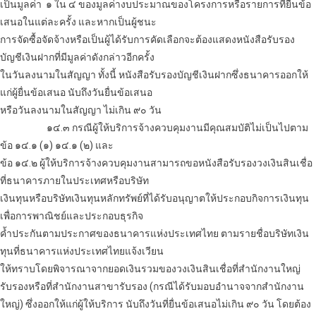
เป็นมูลค่า ๑ ใน ๔ ของมูลค่างบประมาณของโครงการหรือรายการที่ยื่นข้อ
เสนอในแต่ละครั้ง และหากเป็นผู้ชนะ
การจัดซื้อจัดจ้างหรือเป็นผู้ได้รับการคัดเลือกจะต้องแสดงหนังสือรับรอง
บัญชีเงินฝากที่มีมูลค่าดังกล่าวอีกครั้ง
ในวันลงนามในสัญญา ทั้งนี้ หนังสือรับรองบัญชีเงินฝากซึ่งธนาคารออกให้
แก่ผู้ยื่นข้อเสนอ นับถึงวันยื่นข้อเสนอ
หรือวันลงนามในสัญญา ไม่เกิน ๙๐ วัน
๑๔.๓ กรณีผู้ให้บริการจ้างควบคุมงานมีคุณสมบัติไม่เป็นไปตาม
ข้อ ๑๔.๑ (๑) ๑๔.๑ (๒) และ
ข้อ ๑๔.๒ ผู้ให้บริการจ้างควบคุมงานสามารถขอหนังสือรับรองวงเงินสินเชื่อ
ที่ธนาคารภายในประเทศหรือบริษัท
เงินทุนหรือบริษัทเงินทุนหลักทรัพย์ที่ได้รับอนุญาตให้ประกอบกิจการเงินทุน
เพื่อการพาณิชย์และประกอบธุรกิจ
ค้ำประกันตามประกาศของธนาคารแห่งประเทศไทย ตามรายชื่อบริษัทเงิน
ทุนที่ธนาคารแห่งประเทศไทยแจ้งเวียน
ให้ทราบโดยพิจารณาจากยอดเงินรวมของวงเงินสินเชื่อที่สำนักงานใหญ่
รับรองหรือที่สำนักงานสาขารับรอง (กรณีได้รับมอบอำนาจจากสำนักงาน
ใหญ่) ซึ่งออกให้แก่ผู้ให้บริการ นับถึงวันที่ยื่นข้อเสนอไม่เกิน ๙๐ วัน โดยต้อง