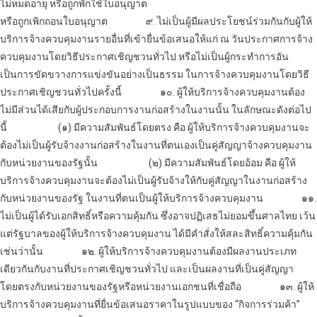
ไม่หมดอายุ หรือถูกพักใช้ใบอนุญาต
หรือถูกเพิกถอนใบอนุญาต
๙. ไม่เป็นผู้มีผลประโยชน์ร่วมกันกับผู้ให้
บริการ
จ้างควบคุมงาน
รายอื่นที่เข้ายื่นข้อเสนอให้แก่ ณ วันประกาศการ
จ้าง
ควบคุมงาน
โดยวิธีประกาศเชิญชวนทั่วไป หรือไม่เป็นผู้กระทำการอัน
เป็นการขัดขวางการแข่งขันอย่างเป็นธรรม ในการ
จ้างควบคุมงาน
โดยวิธี
ประกาศเชิญชวนทั่วไปครั้งนี้
๑๐. ผู้ให้บริการ
จ้างควบคุมงาน
ต้อง
ไม่มีส่วนได้เสียกับผู้ประกอบการงานก่อสร้างในงานนั้น ในลักษณะดังต่อไป
นี้
(๑) มีความสัมพันธ์โดยตรง คือ ผู้ให้บริการ
จ้างควบคุมงาน
จะ
ต้องไม่เป็นผู้รับจ้างงานก่อสร้างในงานที่ตนเองเป็นคู่สัญญา
จ้างควบคุมงาน
กับหน่วยงานของรัฐนั้น
(๒) มีความสัมพันธ์โดยอ้อม คือ ผู้ให้
บริการ
จ้างควบคุมงาน
จะต้องไม่เป็นผู้รับจ้างให้กับคู่สัญญาในงานก่อสร้าง
กับหน่วยงานของรัฐ ในงานที่ตนเป็นผู้ให้บริการ
จ้างควบคุมงาน
๑๑.
ไม่เป็นผู้ได้รับเอกสิทธิ์หรือความคุ้มกัน ซึ่งอาจปฏิเสธไม่ยอมขึ้นศาลไทย เว้น
แต่รัฐบาลของผู้ให้บริการ
จ้างควบคุมงาน
ได้มีคำสั่งให้สละสิทธิ์ความคุ้มกัน
เช่นว่านั้น
๑๒. ผู้ให้บริการ
จ้างควบคุมงาน
ต้องมีผลงานประเภท
เดียวกันกับงานที่ประกาศเชิญชวนทั่วไป และเป็นผลงานที่เป็นคู่สัญญา
โดยตรงกับหน่วยงานของรัฐหรือหน่วยงานเอกชนที่เชื่อถือ
๑๓. ผู้ให้
บริการ
จ้างควบคุมงาน
ที่ยื่นข้อเสนอราคาในรูปแบบของ “กิจการร่วมค้า”