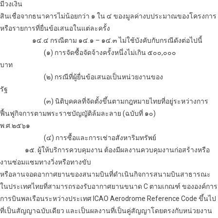
มีวงเงิน
สินเชื่อจากธนาคารไม่น้อยกว่า ๑ ใน ๔ ของมูลค่างบประมาณของโครงการ
หรือรายการที่ยื่นข้อเสนอในแต่ละครั้ง
๑๔.๔ กรณีตาม ๑๔.๑ – ๑๔.๓ ไม่ใช้บังคับกับกรณีดังต่อไปนี้
(๑) การจัดซื้อจัดจ้างครั้งหนึ่งไม่เกิน ๕๐๐,๐๐๐
บาท
(๒) กรณีที่ผู้ยื่นข้อเสนอเป็นหน่วยงานของ
รัฐ
(๓) นิติบุคคลที่จัดตั้งขึ้นตามกฎหมายไทยที่อยู่ระหว่างการ
ฟื้นฟูกิจการตามพระราชบัญญัติล้มละลาย (ฉบับที่ ๑๐)
พ.ศ.๒๕๖๑
(๔) การซื้อและการเช่าอสังหาริมทรัพย์
๑๕. ผู้ให้บริการควบคุมงาน ต้องมีผลงานควบคุมงานก่อสร้างหรือ
งานซ่อมแซมทางวิ่งหรือทางขับ
หรือลานจอดอากาศยานของสนามบินที่ดำเนินกิจการสนามบินสาธารณะ
ในประเทศไทยที่สามารถรองรับอากาศยานขนาด C ตามเกณฑ์ ขององค์การ
การบินพลเรือนระหว่างประเทศ ICAO Aerodrome Reference Code ขึ้นไป
ที่เป็นสัญญาฉบับเดียว และเป็นผลงานที่เป็นคู่สัญญาโดยตรงกับหน่วยงาน