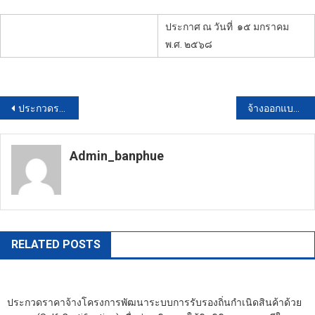
ประกาศ ณ วันที่
๑๕ มกราคม
พ.ศ. ๒๕๖๘
แนะแนว
ประกวดราคาจ้างประชาสัมพันธ์กิจกรรมค่ายบ่มเพาะเยาวชนด้านดนตรีและจัดทำสารคดีเผยแพร่องค์ความรู้สู่เส้นทางศิลปิน ด้วยวิธีประกวดราคาอิเล็กทรอนิกส์ (e-bidding)
จ้างออกแบบก่อสร้างอาคารเตาเผาขยะ โดยวิธีประกาศเชิญชวนทั่วไป
เรื่อง
Admin_banphue
https://banphuenongkhai.go.th
RELATED POSTS
ประกวดราคาจ้างโครงการพัฒนาระบบการรับรองถิ่นกำเนิดสินค้าด้วย