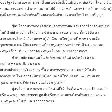
ของรัฐหรือหน่วยงานเอกชนที่ ทอท.เชื่อถือที่เป็นสัญญาฉบับเดียว โดยวงเงิน
ของผลงานเฉพาะค่าควบคุมงาน ไม่น้อยกว่า ๒ ล้านบาท (สองล้านบาทถ้วน)
ทั้งนี้ ผลงานดังกล่าวต้องเป็นผลงานที่แล้วเสร็จตามเงื่อนไขของสัญญา
ผู้สนใจสามารถติดต่อขอรับเอกสารรายละเอียดการ
จ้างควบคุมงาน
ได้ที่ ฝ่ายอำนวยการโครงการ ชั้น ๒ อาคารจอดรถ ๑๐ ชั้น บริษัท ท่า
อากาศยานไทย จำกัด (มหาชน) สำนักงานใหญ่ เลขที่ ๓๓๓ ถนนเชิด
วุฒากาศ แขวงสีกัน เขตดอนเมือง กรุงเทพฯ ระหว่างวันที่ ๑๕ มกราคม
๒๕๖๘ ถึงวันที่ ๓๑ มกราคม ๒๕๖๘ ในวันและเวลาราชการ
กำหนดยื่นข้อเสนอ ในวันที่ ๓ กุมภาพันธ์ ๒๕๖๘ ระหว่าง
เวลา ๐๙.๐๐ น. ถึง ๑๖.๐๐ น.
ณ ฝ่ายอำนวยการโครงการ ชั้น ๒ อาคารจอดรถ ๑๐ ชั้น บริษัท ท่า
อากาศยานไทย จำกัด (มหาชน) สำนักงานใหญ่ เลขที่ ๓๓๓ ถนนเชิด
วุฒากาศ แขวงสีกัน เขตดอนเมือง กรุงเทพฯ
ผู้สนใจสามารถดูรายละเอียดได้ที่เว็บไซต์ www.airportthai.co.th
หรือ www.gprocurement.go.th หรือสอบถามทางโทรศัพท์หมายเลข ๐๒
๕๓๕ ๖๒๒๘ ในวันและเวลาราชการ