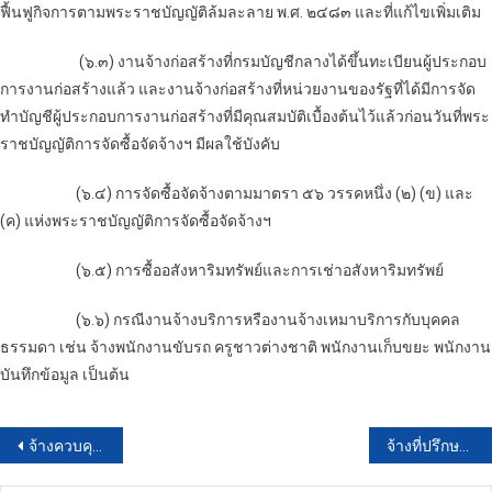
ฟื้นฟูกิจการตามพระราชบัญญัติล้มละลาย พ.ศ. ๒๔๘๓ และที่แก้ไขเพิ่มเติม
(๖.๓) งานจ้างก่อสร้างที่กรมบัญชีกลางได้ขึ้นทะเบียนผู้ประกอบ
การงานก่อสร้างแล้ว และงานจ้างก่อสร้างที่หน่วยงานของรัฐที่ได้มีการจัด
ทำบัญชีผู้ประกอบการงานก่อสร้างที่มีคุณสมบัติเบื้องต้นไว้แล้วก่อนวันที่พระ
ราชบัญญัติการจัดซื้อจัดจ้างฯ มีผลใช้บังคับ
(๖.๔) การจัดซื้อจัดจ้างตามมาตรา ๕๖ วรรคหนึ่ง (๒) (ข) และ
(ค) แห่งพระราชบัญญัติ
การจัดซื้อจัดจ้าง
ฯ
(๖.๕) การซื้ออสังหาริมทรัพย์และการเช่าอสังหาริมทรัพย์
(๖.๖) กรณีงานจ้างบริการหรืองานจ้างเหมาบริการกับบุคคล
ธรรมดา เช่น จ้างพนักงานขับรถ ครูชาวต่างชาติ พนักงานเก็บขยะ พนักงาน
บันทึกข้อมูล เป็นต้น
แนะแนว
จ้างควบคุมงานปรับปรุงหน่วยทันตกรรม อาคาร 3 ชั้น 3 ตำบลบางตลาด อำเภอปากเกร็ด จังหวัดนนทบุรี จำนวน 1 งาน โดยวิธีประกาศเชิญชวนทั่วไป
จ้างที่ปรึกษาเพื่อการพัฒนาเทศบาลตำบลบ้านเพ โดยวิธีประกาศเชิญชวนทั่วไป
เรื่อง