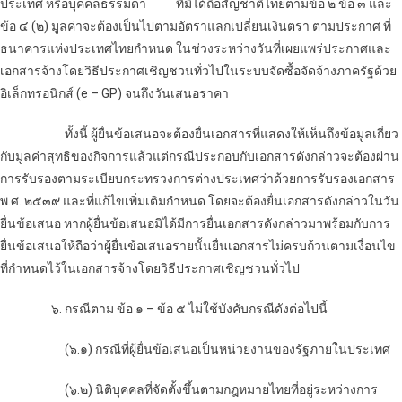
ประเทศ หรือบุคคลธรรมดา ที่มิได้ถือสัญชาติไทยตามข้อ ๒ ข้อ ๓ และ
ข้อ ๔ (๒) มูลค่าจะต้องเป็นไปตามอัตราแลกเปลี่ยนเงินตรา ตามประกาศ ที่
ธนาคารแห่งประเทศไทยกำหนด ในช่วงระหว่างวันที่เผยแพร่ประกาศและ
เอกสารจ้างโดยวิธีประกาศเชิญชวนทั่วไปในระบบจัดซื้อจัดจ้างภาครัฐด้วย
อิเล็กทรอนิกส์ (e – GP) จนถึงวันเสนอราคา
ทั้งนี้ ผู้ยื่นข้อเสนอจะต้องยื่นเอกสารที่แสดงให้เห็นถึงข้อมูลเกี่ยว
กับมูลค่าสุทธิของกิจการแล้วแต่กรณีประกอบกับเอกสารดังกล่าวจะต้องผ่าน
การรับรองตามระเบียบกระทรวงการต่างประเทศว่าด้วยการรับรองเอกสาร
พ.ศ. ๒๕๓๙ และที่แก้ไขเพิ่มเติมกำหนด โดยจะต้องยื่นเอกสารดังกล่าวในวัน
ยื่นข้อเสนอ หากผู้ยื่นข้อเสนอมิได้มีการยื่นเอกสารดังกล่าวมาพร้อมกับการ
ยื่นข้อเสนอให้ถือว่าผู้ยื่นข้อเสนอรายนั้นยื่นเอกสารไม่ครบถ้วนตามเงื่อนไข
ที่กำหนดไว้ในเอกสารจ้างโดยวิธีประกาศเชิญชวนทั่วไป
๖. กรณีตาม ข้อ ๑ – ข้อ ๕ ไม่ใช้บังคับกรณีดังต่อไปนี้
(๖.๑) กรณีที่ผู้ยื่นข้อเสนอเป็นหน่วยงานของรัฐภายในประเทศ
(๖.๒) นิติบุคคลที่
จัดตั้งขึ้นตามกฎหมาย
ไทยที่อยู่ระหว่างการ