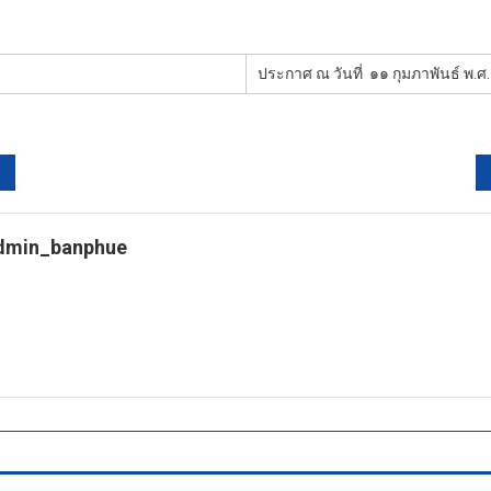
ประกาศ ณ วันที่
๑๑ กุมภาพันธ์ พ.
dmin_banphue
tps://banphuenongkhai.go.th