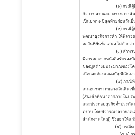
(๑) กรณีผู้ยื่นข้อเสนอเป
กิจการ จากผลต่างระหว่างสินท
เป็นบวก ๑ ปีสุดท้ายก่อนว
(๒) กรณีผู้ยื่นข้อเสนอเ
พัฒนาธุรกิจการค้า ให้พิจาร
ณ วันที่ยื่นข้อเสนอ ไม่ต
(๓) สำหรับการจัดซื้อจัดจ
พิจารณาจากหนังสือรับรองบัญ
ของมูลค่างบประมาณของโครงกา
เลือกจะต้องแสดงบัญชีเงินฝ
(๔) กรณีที่ผู้ยื่นข้อเสนอ
เสนอสามารถขอวงเงินสินเชื่อ
(สินเชื่อที่ธนาคารภายในประเ
และประกอบธุรกิจค้ำประกัน
ทราบ โดยพิจารณาจากยอดเงิน
สำนักงานใหญ่) ซึ่งออกให้แก่
(๕) กรณีตาม (๑) – 
(๕.๑) กรณีที่ผู้ย