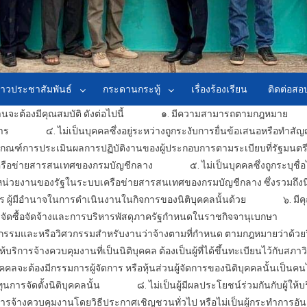
่าวประชาสัมพันธ์
กระดานกระทู้
เรื่องร้องเรียน
ติดต่อส
าน
จะต้องมีคุณสมบัติ ดังต่อไปนี้
๑. มีความสามารถตามกฎหมาย
๒.
าร
๔. ไม่เป็นบุคคลซึ่งอยู่ระหว่างถูกระงับการยื่นข้อเสนอหรือทำสัญ
ม่ผ่านเกณฑ์การประเมินผลการปฏิบัติงานของผู้ประกอบการตามระเบียบที่รัฐม
ครือข่ายสารสนเทศของกรมบัญชีกลาง
๕. ไม่เป็นบุคคลซึ่งถูกระบุชื่อไว้
ของหน่วยงานของรัฐในระบบเครือข่ายสารสนเทศของกรมบัญชีกลาง ซึ่งรวมถึงนิติบุค
หาร ผู้มีอำนาจในการดำเนินงานในกิจการของนิติบุคคลนั้นด้วย
๖. มีคุณสมบ
ดซื้อจัดจ้างและการบริหารพัสดุภาครัฐกำหนดในราชกิจจานุเบกษา
๗. เป
รรมและหรือวิศวกรรมสำหรับงานว่าจ้างตามที่กำหนด ตามกฎหมายว่าด้วยว
ห้บริการ
จ้างควบคุมงาน
ที่เป็นนิติบุคคล ต้องเป็นผู้ที่ได้ขึ้นทะเบียนไว้กับสภา
ิบุคคลจะต้องมีกรรมการผู้จัดการ หรือหุ้นส่วนผู้จัดการของนิติบุคคลนั้นเป็นคนไท
นการจัดตั้งนิติบุคคลนั้น
๘. ไม่เป็นผู้มีผลประโยชน์ร่วมกันกับผู้ให้บ
การ
จ้างควบคุมงาน
โดยวิธีประกาศเชิญชวนทั่วไป หรือไม่เป็นผู้กระทำการอ