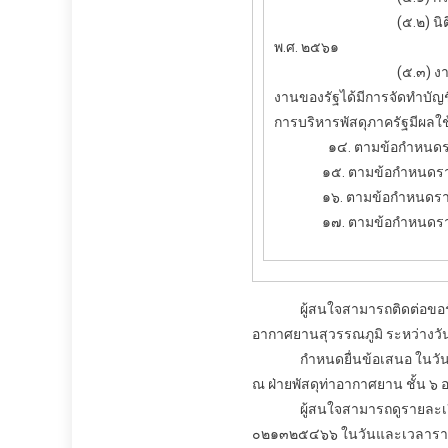
(๕.๒) นิติบุคคลที่จัดตั
พ.ศ. ๒๕๖๑
(๕.๓) งานจ้างก่อสร้าง ท
งานของรัฐได้มีการจัดทำบัญชี
การบริหารพัสดุภาครัฐมีผลใช้
๑๔. ตามข้อกำหนดร
๑๕. ตามข้อกำหนดรายละเ
๑๖. ตามข้อกำหนดรายละเ
๑๗. ตามข้อกำหนดรายละเ
ผู้สนใจสามารถติดต่อขอรับ
อากาศยานสุวรรณภูมิ ระหว่างวัน
กำหนดยื่นข้อเสนอ ในวันที่ 
ณ ฝ่ายพัสดุท่าอากาศยาน ชั้น 
ผู้สนใจสามารถดูรายละเอียดได
๐๒๑๓๒๕๔๖๖ ในวันและเวลาร