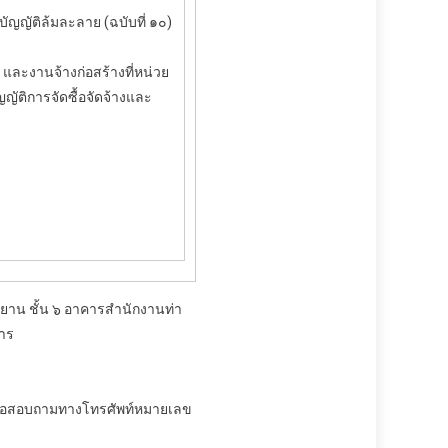
ัติล้มละลาย (ฉบับที่ ๑๐)
งานจ้างก่อสร้างที่หน่วย
ญญัติการจัดซื้อจัดจ้างและ
าศยาน ชั้น ๖ อาคารสำนักงานท่า
การ
หรือสอบถามทางโทรศัพท์หมายเลข