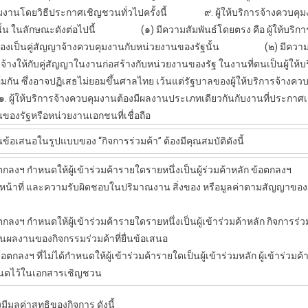
ุมงาน
โดยวิธีประกาศเชิญชวนทั่วไปครั้งนี้
๙. ผู้ให้บริการ
จ้างควบคุ
น ในลักษณะดังต่อไปนี้
(๑) มีความสัมพันธ์โดยตรง คือ ผู้ให้บริกา
เองเป็นคู่สัญญา
จ้างควบคุมงาน
กับหน่วยงานของรัฐนั้น
(๒) มีความสัมพัน
รับจ้างให้กับคู่สัญญาในงานก่อสร้างกับหน่วยงานของรัฐ ในงานที่ตนเป็นผู้ให้บ
มคุ้มกัน ซึ่งอาจปฏิเสธไม่ยอมขึ้นศาลไทย เว้นแต่รัฐบาลของผู้ให้บริการ
จ้างคว
ให้บริการ
จ้างควบคุมงาน
ต้องมีผลงานประเภทเดียวกันกับงานที่ประกาศเ
ของรัฐหรือหน่วยงานเอกชนที่เชื่อถือ
้อเสนอในรูปแบบของ “กิจการร่วมค้า” ต้องมีคุณสมบัติดังนี้
้ผู้เข้าร่วมค้ารายใดรายหนึ่งเป็นผู้ร่วมค้าหลัก ข้อตกลงฯ
น้าที่ และความรับผิดชอบในปริมาณงาน สิ่งของ หรือมูลค่าตามสัญญาของผู้เ
ู้เข้าร่วมค้ารายใดรายหนึ่งเป็นผู้เข้าร่วมค้าหลัก กิจการร่วมค้า
ป็นผลงานของกิจกรรมร่วมค้าที่ยื่นข้อเสนอ
้กำหนดให้ผู้เข้าร่วมค้ารายใดเป็นผู้เข้าร่วมหลัก ผู้เข้าร่วมค้าท
หนดไว้ในเอกสารเชิญชวน
ีมูลค่าสุทธิของกิจการ ดังนี้