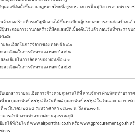
้งขึ้นตามกฎหมายไทยที่อยู่ระหว่างการฟื้นฟูกิจการตามพระราชบัญญ
ี่กรมบัญชีกลางได้ขึ้นทะเบียนผู้ประกอบการงานก่อสร้างแล้ว และ
ผู้ประกอบการงานก่อสร้างที่มีคุณสมบัติเบื้องต้นไว้แล้ว ก่อนวันที่พระราชบั
บังคับ
ายละเอียดในการจัดหาของ ทอท.ข้อ ๔.๑
อียดในการจัดหาของ ทอท.ข้อ ๔.๒
อียดในการจัดหาของ ทอท.ข้อ ๔.๓
อียดในการจัดหาของ ทอท.ข้อ ๔.๔
เอกสารรายละเอียดการ
จ้างควบคุมงาน
ได้ที่ ส่วนจัดหา ฝ่ายพัสดุท่าอาก
ที่ ๑๑ กุมภาพันธ์ ๒๕๖๘ ถึงวันที่ ๒๘ กุมภาพันธ์ ๒๕๖๘ ในวันและเวลาราช
๓ มีนาคม ๒๕๖๘ ระหว่างเวลา ๐๘.๓๐ น. ถึง ๑๖.๓๐ น.
๖ อาคารสำนักงานท่าอากาศยานสุวรรณภูมิ
้ที่เว็บไซต์ www.airportthai.co.th หรือ www.gprocurement.go.th 
าชการ