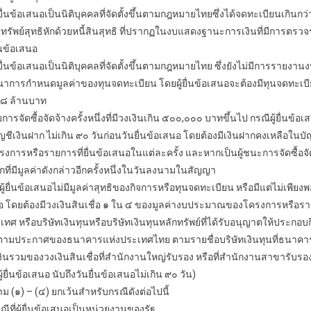
็นนิติบุคคลที่จัดตั้งขึ้นตามกฎหมายไทยซึ่งได้จดทะเบียนเกินกว่า ๑ ป
รัพย์สุทธิหักด้วยหนี้สินสุทธิ ที่ปรากฏในงบแสดงฐานะการเงินที่มีการตรวจ
ันยื่นข้อเสนอ
ป็นนิติบุคคลที่จัดตั้งขึ้นตามกฎหมายไทย ซึ่งยังไม่มีการรายงาน
ณาการกำหนดมูลค่าของทุนจดทะเบียน โดยผู้ยื่นข้อเสนอจะต้องมีทุนจดทะเบียน
่ำกว่า ๘ ล้านบาท
้างครั้งหนึ่งที่มีวงเงินเกิน ๕๐๐,๐๐๐ บาทขึ้นไป กรณีผู้ยื่นข้อเ
ชีเงินฝาก ไม่เกิน ๙๐ วันก่อนวันยื่นข้อเสนอ โดยต้องมีเงินฝากคงเหลือในบ
รหรือรายการที่ยื่นข้อเสนอในแต่ละครั้ง และหากเป็นผู้ชนะการจัดซื้อจัดจ้
ากที่มีมูลค่าดังกล่าวอีกครั้งหนึ่งในวันลงนามในสัญญา
ไม่มีมูลค่าสุทธิของกิจการหรือทุนจดทะเบียน หรือมีแต่ไม่เพียงพอที่จะ 
 โดยต้องมีวงเงินสินเชื่อ ๑ ใน ๔ ของมูลค่างบประมาณของโครงการหรือรายกา
ทศ หรือบริษัทเงินทุนหรือบริษัทเงินทุนหลักทรัพย์ที่ได้รับอนุญาตให้ประกอบ
ตามประกาศของธนาคารแห่งประเทศไทย ตามรายชื่อบริษัทเงินทุนที่ธนาคาร
รวมของวงเงินสินเชื่อที่สำนักงานใหญ่รับรอง หรือที่สำนักงานสาขารับร
ผู้ยื่นข้อเสนอ นับถึงวันยื่นข้อเสนอไม่เกิน ๙๐ วัน)
(๔) ยกเว้นสำหรับกรณีดังต่อไปนี้
ื่นข้อเสนอเป็นหน่วยงานของรัฐ