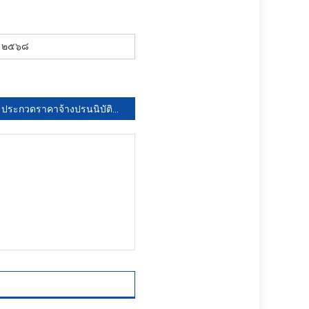
ศ. ๒๕๖๘
ประกวดราคาจ้างปรนนิบัติบำรุง สป. สาย วศ. ของ กวก.วศ.ทบ. และ ร้อย.วศ.๑ จำนวน ๑๗ รายการ ด้วยวิธีประกวดราคาอิเล็กทรอนิกส์ (e-bidding)