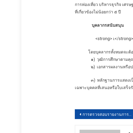
การท่องเที่ยว บริหารธุรกิจ เศร
ที่เกี่ยวข้องไม่น้อยกว่า ๕ ปี
บุคลากรสนับสนุน
<strong> เ</strong
โดยบุคลากรทั้งหมดจะต้องแสดง
๑) วุฒิการศึกษาตามคุณสมบ
๒) เอกสารผลงานหรือประสบก
๓)
หลักฐานการแสดงเป็น
เฉพาะบุคคลที่เสนอหรือใบเสร็จ
แนะแนว
การตรวจสอบรายงานการเงิน สำหรับปีสิ้นวันที่๓๐ กันยายน ๒๕๖๗
เรื่อง