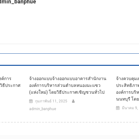
dmin_banphue
tps://banphuenongkhai.go.th
ค์การ
จ้างออกแบบจ้างออกแบบอาคารสำนักงาน
จ้างควบคุมง
วิธีประกาศ
องค์การบริหารส่วนตำบลหนองมะแซว
ประสิทธิภา
(แห่งใหม่) โดยวิธีประกาศเชิญชวนทั่วไป
องค์การบริ
นนทบุรี โด
กุมภาพันธ์ 11, 2025
มีนาคม 9,
admin_banphue