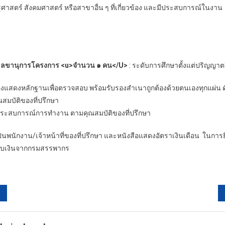
ษฐศาสตร์ สังคมศาสตร์ หรือสาขาอื่น ๆ ที่เกี่ยวข้อง และมีประสบการณ์ในงาน
>
ลขานุการโครงการ <u>จำนวน ๑ คน</U>
: ระดับการศึกษาตั้งแต่ปริญญาตร
หลักฐานเพื่อตรวจสอบ พร้อมรับรองสำเนาถูกต้องด้วยตนเองทุกแผ่น ดัง
ัติของที่ปรึกษา
ารณ์การทำงาน ตามคุณสมบัติของที่ปรึกษา
พนักงาน/เจ้าหน้าที่ของที่ปรึกษา และหนังสือแสดงอัตราเงินเดือน ในการย
รับเงินจากกรมสรรพากร