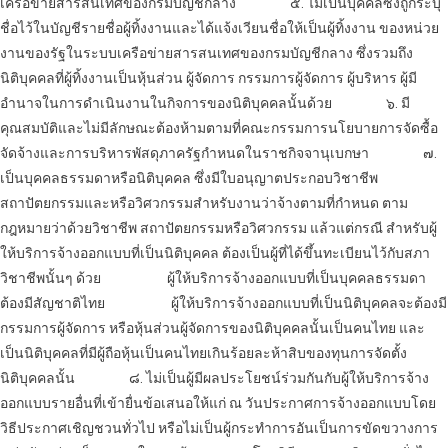
เครือข่ายสารสนเทศของกรมบัญชีกลาง
๕. ไม่เป็นบุคคลซึ่งถูกระบุ
ชื่อไว้ในบัญชีรายชื่อผู้ทิ้งงานและได้แจ้งเวียนชื่อให้เป็นผู้ทิ้งงาน ของหน่วย
งานของรัฐในระบบเครือข่ายสารสนเทศของกรมบัญชีกลาง ซึ่งรวมถึง
นิติบุคคลที่ผู้ทิ้งงานเป็นหุ้นส่วน ผู้จัดการ กรรมการผู้จัดการ ผู้บริหาร ผู้มี
อำนาจในการดำเนินงานในกิจการของนิติบุคคลนั้นด้วย
๖. มี
คุณสมบัติและไม่มีลักษณะต้องห้ามตามที่คณะกรรมการนโยบายการจัดซื้อ
จัดจ้างและการบริหารพัสดุภาครัฐกำหนดในราชกิจจานุเบกษา
๗.
เป็นบุคคลธรรมดาหรือนิติบุคคล ซึ่งมีใบอนุญาตประกอบวิชาชีพ
สถาปัตยกรรมและหรือวิศวกรรมสำหรับงานว่าจ้างตามที่กำหนด ตาม
กฎหมายว่าด้วยวิชาชีพ สถาปัตยกรรมหรือวิศวกรรม แล้วแต่กรณี สำหรับผู้
ให้บริการ
จ้างออกแบบ
ที่เป็นนิติบุคคล ต้องเป็นผู้ที่ได้ขึ้นทะเบียนไว้กับสภา
วิชาชีพนั้นๆ ด้วย
ผู้ให้บริการ
จ้างออกแบบ
ที่เป็นบุคคลธรรมดา
ต้องมีสัญชาติไทย
ผู้ให้บริการ
จ้างออกแบบ
ที่เป็นนิติบุคคลจะต้องมี
กรรมการผู้จัดการ หรือหุ้นส่วนผู้จัดการของนิติบุคคลนั้นเป็นคนไทย และ
เป็นนิติบุคคลที่มีผู้ถือหุ้นเป็นคนไทยเกินร้อยละห้าสิบของทุนการจัดตั้ง
นิติบุคคลนั้น
๘. ไม่เป็นผู้มีผลประโยชน์ร่วมกันกับผู้ให้บริการ
จ้าง
ออกแบบ
รายอื่นที่เข้ายื่นข้อเสนอให้แก่ ณ วันประกาศการ
จ้างออกแบบ
โดย
วิธีประกาศเชิญชวนทั่วไป หรือไม่เป็นผู้กระทำการอันเป็นการขัดขวางการ