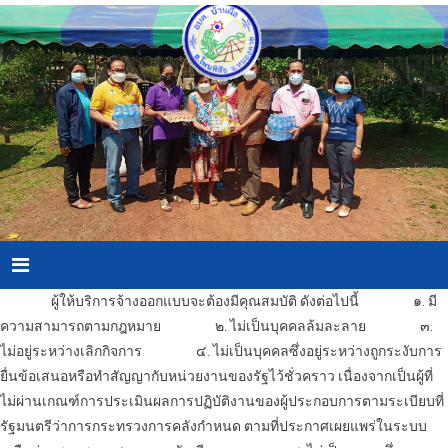
Skip
to
content
Menu
ผู้ให้บริการ
จ้างออกแบบ
จะต้องมีคุณสมบัติ ดังต่อไปนี้
๑. มี
ความสามารถตามกฎหมาย
๒. ไม่เป็นบุคคลล้มละลาย
๓.
ไม่อยู่ระหว่างเลิกกิจการ
๔. ไม่เป็นบุคคลซึ่งอยู่ระหว่างถูกระงับการ
ยื่นข้อเสนอหรือทำสัญญากับหน่วยงานของรัฐไว้ชั่วคราว เนื่องจากเป็นผู้ที่
ไม่ผ่านเกณฑ์การประเมินผลการปฏิบัติงานของผู้ประกอบการตามระเบียบที่
รัฐมนตรีว่าการกระทรวงการคลังกำหนด ตามที่ประกาศเผยแพร่ในระบบ