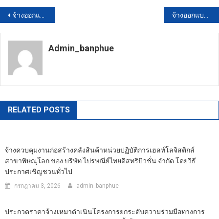
แนะแนว
จ้างออกแบบอาคารโครงการก่อสร้างอาคารสำนักงานเทศบาลตำบลละหานทราย 3 ชั้น เทศบาลตำบลละหานทราย อำเภอละหานทราย จังหวัดบุรีรัมย์ โดยวิธีประกาศเชิญชวนทั่วไป
จ้างออกแบบโครงการปรับปรุงถนน ซอยวัดไผ่เหลือง โดยวิธีประกาศเชิญชวนทั่วไป
เรื่อง
Admin_banphue
https://banphuenongkhai.go.th
RELATED POSTS
จ้างควบคุมงานก่อสร้างคลังสินค้าหน่วยปฏิบัติการเฮลท์โลจิสติกส์
สาขาพิษณุโลก ของ บริษัท ไปรษณีย์ไทยดิสทริบิวชั่น จำกัด โดยวิธี
ประกาศเชิญชวนทั่วไป
กรกฎาคม 3, 2026
admin_banphue
ประกวดราคาจ้างเหมาดำเนินโครงการยกระดับความร่วมมือทางการ