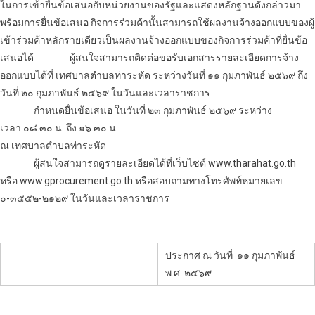
ในการเข้ายื่นข้อเสนอกับหน่วยงานของรัฐและแสดงหลักฐานดังกล่าวมา
พร้อมการยื่นข้อเสนอ กิจการร่วมค้านั้นสามารถใช้ผลงาน
จ้างออกแบบ
ของผู้
เข้าร่วมค้าหลักรายเดียวเป็นผลงาน
จ้างออกแบบ
ของกิจการร่วมค้าที่ยื่นข้อ
เสนอได้
ผู้สนใจสามารถติดต่อขอรับเอกสารรายละเอียดการ
จ้าง
ออกแบบ
ได้ที่ เทศบาลตำบลท่าระหัด ระหว่างวันที่ ๑๑ กุมภาพันธ์ ๒๕๖๙ ถึง
วันที่ ๒๐ กุมภาพันธ์ ๒๕๖๙ ในวันและเวลาราชการ
กำหนดยื่นข้อเสนอ ในวันที่ ๒๓ กุมภาพันธ์ ๒๕๖๙ ระหว่าง
เวลา ๐๘.๓๐ น. ถึง ๑๖.๓๐ น.
ณ เทศบาลตำบลท่าระหัด
ผู้สนใจสามารถดูรายละเอียดได้ที่เว็บไซต์ www.tharahat.go.th
หรือ www.gprocurement.go.th หรือสอบถามทางโทรศัพท์หมายเลข
๐-๓๕๕๒-๒๑๒๙ ในวันและเวลาราชการ
ประกาศ ณ วันที่
๑๑ กุมภาพันธ์
พ.ศ. ๒๕๖๙