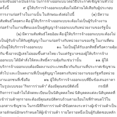
แข่งขันอย่างเป็นธรรม ในการ
จ้างออกแบบ
โดยวิธีประกาศเชิญชวนทั่วไป
ครั้งนี้
๙. ผู้ให้บริการ
จ้างออกแบบ
ต้องไม่มีส่วนได้เสียกับผู้ประกอบ
การงานก่อสร้างในงานนั้น ในลักษณะดังต่อไปนี้
(๑) มีความ
สัมพันธ์โดยตรง คือ ผู้ให้บริการ
จ้างออกแบบ
จะต้องไม่เป็นผู้รับจ้างงาน
ก่อสร้างในงานที่ตนเองเป็นคู่สัญญา
จ้างออกแบบ
กับหน่วยงานของรัฐนั้น
(๒) มีความสัมพันธ์โดยอ้อม คือ ผู้ให้บริการ
จ้างออกแบบ
จะต้องไม่
เป็นผู้รับจ้างให้กับคู่สัญญาในงานก่อสร้างกับหน่วยงานของรัฐ ในงานที่ตน
เป็นผู้ให้บริการ
จ้างออกแบบ
๑๐. ไม่เป็นผู้ได้รับเอกสิทธิ์หรือความคุ้ม
กัน ซึ่งอาจปฏิเสธไม่ยอมขึ้นศาลไทย เว้นแต่รัฐบาลของผู้ให้บริการ
จ้าง
ออกแบบ
ได้มีคำสั่งให้สละสิทธิ์ความคุ้มกันเช่นว่านั้น
๑๑. ผู้ให้
บริการ
จ้างออกแบบ
ต้องมีผลงานประเภทเดียวกันกับงานที่ประกาศเชิญชวน
ทั่วไป และเป็นผลงานที่เป็นคู่สัญญาโดยตรงกับหน่วยงานของรัฐหรือหน่วย
งานเอกชนที่เชื่อถือ
๑๒. ผู้ให้บริการ
จ้างออกแบบ
ที่ยื่นข้อเสนอราคา
ในรูปแบบของ “กิจการร่วมค้า” ต้องมีคุณสมบัติดังนี้
กรณีที่
กิจการร่วมค้าไม่ได้จดทะเบียนเป็นนิติบุคคลใหม่ นิติบุคคลแต่ละนิติบุคคลที่
เข้าร่วมค้าทุกรายจะต้องมีคุณสมบัติครบถ้วนตามเงื่อนไขที่กำหนดไว้ใน
เอกสารเชิญชวน ในกรณีที่กิจการร่วมค้ามีข้อตกลงระหว่างผู้เข้าร่วมค้าเป็น
ลายลักษณ์อักษรกำหนดให้ผู้เข้าร่วมค้า รายใดรายหนึ่งเป็นผู้รับผิดชอบหลัก