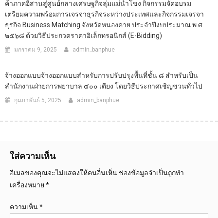
ค้าภาคอีสานสู่ศูนย์กลางเศรษฐกิจลุ่มแม่น้ำโขง กิจกรรมจัดอบรม
เตรียมความพร้อมการเจรจาธุรกิจระหว่างประเทศและกิจกรรมเจรจา
ธุรกิจ Business Matching จังหวัดหนองคาย ประจำปีงบประมาณ พ.ศ.
๒๕๖๘ ด้วยวิธีประกวดราคาอิเล็กทรอนิกส์ (e-Bidding)
มกราคม 9, 2025
admin_banphue
จ้างออกแบบจ้างออกแบบสำหรับการปรับปรุงพื้นที่ชั้น ๘ สำหรับเป็น
สำนักงานฝ่ายการพยาบาล ๔๐๐ เตียง โดยวิธีประกาศเชิญชวนทั่วไป
กุมภาพันธ์ 5, 2025
admin_banphue
ใส่ความเห็น
อีเมลของคุณจะไม่แสดงให้คนอื่นเห็น
ช่องข้อมูลจำเป็นถูกทำ
เครื่องหมาย
*
ความเห็น
*