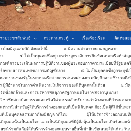
่าวประชาสัมพันธ์
กระดานกระทู้
เรื่องร้องเรียน
ติดต่อส
ะต้องมีคุณสมบัติ ดังต่อไปนี้
๑. มีความสามารถตามกฎหมาย
๒. ไ
าร
๔. ไม่เป็นบุคคลซึ่งอยู่ระหว่างถูกระงับการยื่นข้อเสนอหรือทำสัญ
ม่ผ่านเกณฑ์การประเมินผลการปฏิบัติงานของผู้ประกอบการตามระเบียบที่รัฐม
ครือข่ายสารสนเทศของกรมบัญชีกลาง
๕. ไม่เป็นบุคคลซึ่งถูกระบุชื่อไว้
ของหน่วยงานของรัฐในระบบเครือข่ายสารสนเทศของกรมบัญชีกลาง ซึ่งรวมถึงนิติบุค
หาร ผู้มีอำนาจในการดำเนินงานในกิจการของนิติบุคคลนั้นด้วย
๖. มีคุณสมบ
ดซื้อจัดจ้างและการบริหารพัสดุภาครัฐกำหนดในราชกิจจานุเบกษา
๗. เ
อบวิชาชีพสถาปัตยกรรมและหรือวิศวกรรมสำหรับงานว่าจ้างตามที่กำหนด ตา
ต่กรณี สำหรับผู้ให้บริการ
จ้างออกแบบ
ที่เป็นนิติบุคคล ต้องเป็นผู้ที่ได้ขึ้น
บ
ที่เป็นบุคคลธรรมดาต้องมีสัญชาติไทย
ผู้ให้บริการ
จ้างออกแบบ
ที
ิติบุคคลนั้นเป็นคนไทย และเป็นนิติบุคคลที่มีผู้ถือหุ้นเป็นคนไทยเกินร้อยละห
์ร่วมกันกับผู้ให้บริการ
จ้างออกแบบ
รายอื่นที่เข้ายื่นข้อเสนอให้แก่ ณ ว