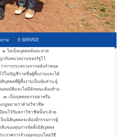
อบถาม
E-SERVICE
ม่เป็นบุคคลล้มละลาย
ญากับหน่วยงานของรัฐไว้
นตรีว่าการกระทรวงการคลังกำหนด
ในบัญชีรายชื่อผู้ทิ้งงานและได้
คลที่ผู้ทิ้งงานเป็นหุ้นส่วน ผู้
ัติและไม่มีลักษณะต้องห้าม
ป็นบุคคลธรรมดาหรือ
มกฎหมายว่าด้วยวิชาชีพ
ทะเบียนไว้กับสภาวิชาชีพนั้นๆ ด้วย
่เป็นนิติบุคคลจะต้องมีกรรมการผู้
้าสิบของทุนการจัดตั้งนิติบุคคล
ันประกาศการ
จ้างออกแบบ
โดยวิธี