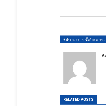
แนะแนว
ประกวดราคาซื้อโครงการครุภัณฑ์ยานพาหนะและขนส่ง (รถโดยสารขนาด 12 ที่นั่ง) ด้วยวิธีประกวดราคาอิเล็กทรอนิกส์ (e-bidding)
เรื่อง
A
ht
RELATED POSTS