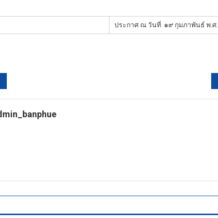
ประกาศ ณ วันที่
๑๙ กุมภาพันธ์ พ.
dmin_banphue
tps://banphuenongkhai.go.th