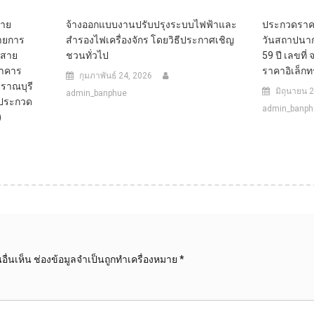
่าย
จ้างออกแบบงานปรับปรุงระบบไฟฟ้าและ
ประกวดราคา
รายการ
สำรองไฟเครื่องจักร โดยวิธีประกาศเชิญ
วันสถาปนา
ำสาย
ชวนทั่วไป
59 ปี เลขที
อาคาร
ราคาอิเล็กท
กุมภาพันธ์ 24, 2026
ราณบุรี
มิถุนายน 
admin_banphue
ธีประกวด
admin_banph
)
ื่นเห็น
ช่องข้อมูลจำเป็นถูกทำเครื่องหมาย
*