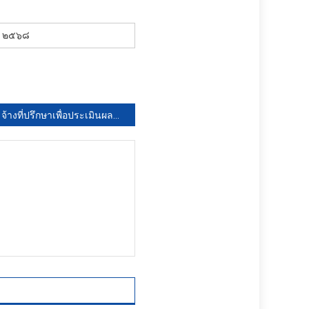
ศ. ๒๕๖๘
จ้างที่ปรึกษาเพื่อประเมินผลตามแนวทางการประเมินความคุ้มค่าเพื่อพัฒนาองค์การมหาชน ของสำนักงานพัฒนาพิงคนคร (องค์การมหาชน) ประจำปีงบประมาณ พ.ศ. ๒๕๖๘ โดยวิธีประกาศเชิญชวนทั่วไป