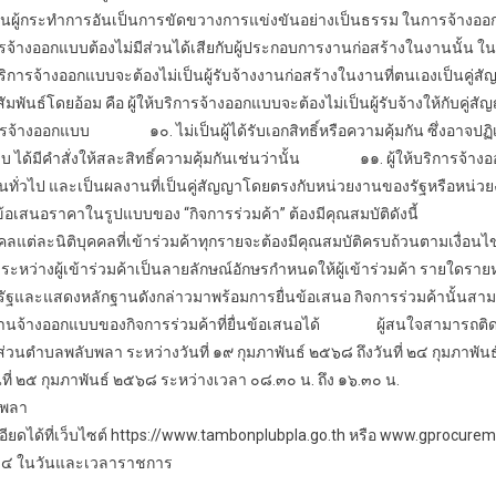
ป็นผู้กระทำการอันเป็นการขัดขวางการแข่งขันอย่างเป็นธรรม ในการ
จ้างอ
ร
จ้างออกแบบ
ต้องไม่มีส่วนได้เสียกับผู้ประกอบการงานก่อสร้างในงานนั้น ใน
ริการ
จ้างออกแบบ
จะต้องไม่เป็นผู้รับจ้างงานก่อสร้างในงานที่ตนเองเป็นคู่ส
์โดยอ้อม คือ ผู้ให้บริการ
จ้างออกแบบ
จะต้องไม่เป็นผู้รับจ้างให้กับคู
าร
จ้างออกแบบ
๑๐. ไม่เป็นผู้ได้รับเอกสิทธิ์หรือความคุ้มกัน ซึ่งอาจปฏิ
บบ
ได้มีคำสั่งให้สละสิทธิ์ความคุ้มกันเช่นว่านั้น
๑๑. ผู้ให้บริการ
จ้าง
นทั่วไป และเป็นผลงานที่เป็นคู่สัญญาโดยตรงกับหน่วยงานของรัฐหรือหน่วยง
่นข้อเสนอราคาในรูปแบบของ “กิจการร่วมค้า” ต้องมีคุณสมบัติดังนี้
กรณีที่
ุคคลแต่ละนิติบุคคลที่เข้าร่วมค้าทุกรายจะต้องมีคุณสมบัติครบถ้วนตามเงื่
ระหว่างผู้เข้าร่วมค้าเป็นลายลักษณ์อักษรกำหนดให้ผู้เข้าร่วมค้า รายใดรายห
งรัฐและแสดงหลักฐานดังกล่าวมาพร้อมการยื่นข้อเสนอ กิจการร่วมค้านั้นส
งาน
จ้างออกแบบ
ของกิจการร่วมค้าที่ยื่นข้อเสนอได้
ผู้สนใจสามารถติดต่อ
ารส่วนตำบลพลับพลา ระหว่างวันที่ ๑๙ กุมภาพันธ์ ๒๕๖๘ ถึงวันที่ ๒๔ กุมภ
๕ กุมภาพันธ์ ๒๕๖๘ ระหว่างเวลา ๐๘.๓๐ น. ถึง ๑๖.๓๐ น.
บพลา
้ที่เว็บไซต์ https://www.tambonplubpla.go.th หรือ www.gprocurem
๔ ในวันและเวลาราชการ