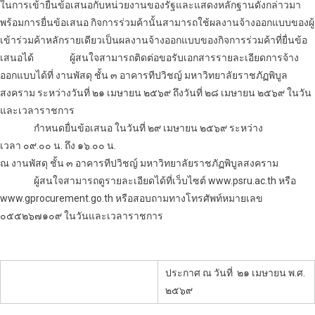
ในการเข้ายื่นข้อเสนอกับหน่วยงานของรัฐและแสดงหลักฐานดังกล่าวมา
พร้อมการยื่นข้อเสนอ กิจการร่วมค้านั้นสามารถใช้ผลงาน
จ้างออกแบบ
ของผู้
เข้าร่วมค้าหลักรายเดียวเป็นผลงาน
จ้างออกแบบ
ของกิจการร่วมค้าที่ยื่นข้อ
เสนอได้
ผู้สนใจสามารถติดต่อขอรับเอกสารรายละเอียดการ
จ้าง
ออกแบบ
ได้ที่ งานพัสดุ ชั้น ๓ อาคารทีปวิชญ์ มหาวิทยาลัยราชภัฏพิบูล
สงคราม ระหว่างวันที่ ๒๑ เมษายน ๒๕๖๙ ถึงวันที่ ๒๘ เมษายน ๒๕๖๙ ในวัน
และเวลาราชการ
กำหนดยื่นข้อเสนอ ในวันที่ ๒๙ เมษายน ๒๕๖๙ ระหว่าง
เวลา ๐๙.๐๐ น. ถึง ๑๖.๐๐ น.
ณ งานพัสดุ ชั้น ๓ อาคารทีปวิชญ์ มหาวิทยาลัยราชภัฏพิบูลสงคราม
ผู้สนใจสามารถดูรายละเอียดได้ที่เว็บไซต์ www.psru.ac.th หรือ
www.gprocurement.go.th หรือสอบถามทางโทรศัพท์หมายเลข
๐๕๕๒๖๗๑๐๙ ในวันและเวลาราชการ
ประกาศ ณ วันที่
๒๑ เมษายน พ.ศ.
๒๕๖๙