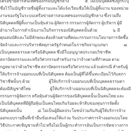
เครือข่ายสารสนเทศของกรมบัญชีกลาง
๕. ไม่เป็นบุคคลซึ่งถูกระบุ
ชื่อไว้ในบัญชีรายชื่อผู้ทิ้งงานและได้แจ้งเวียนชื่อให้เป็นผู้ทิ้งงาน ของหน่วย
งานของรัฐในระบบเครือข่ายสารสนเทศของกรมบัญชีกลาง ซึ่งรวมถึง
นิติบุคคลที่ผู้ทิ้งงานเป็นหุ้นส่วน ผู้จัดการ กรรมการผู้จัดการ ผู้บริหาร ผู้มี
อำนาจในการดำเนินงานในกิจการของนิติบุคคลนั้นด้วย
๖. มี
คุณสมบัติและไม่มีลักษณะต้องห้ามตามที่คณะกรรมการนโยบายการจัดซื้อ
จัดจ้างและการบริหารพัสดุภาครัฐกำหนดในราชกิจจานุเบกษา
๗.
เป็นบุคคลธรรมดาหรือนิติบุคคล ซึ่งมีใบอนุญาตประกอบวิชาชีพ
สถาปัตยกรรมและหรือวิศวกรรมสำหรับงานว่าจ้างตามที่กำหนด ตาม
กฎหมายว่าด้วยวิชาชีพ สถาปัตยกรรมหรือวิศวกรรม แล้วแต่กรณี สำหรับผู้
ให้บริการ
จ้างออกแบบ
ที่เป็นนิติบุคคล ต้องเป็นผู้ที่ได้ขึ้นทะเบียนไว้กับสภา
วิชาชีพนั้นๆ ด้วย
ผู้ให้บริการ
จ้างออกแบบ
ที่เป็นบุคคลธรรมดา
ต้องมีสัญชาติไทย
ผู้ให้บริการ
จ้างออกแบบ
ที่เป็นนิติบุคคลจะต้องมี
กรรมการผู้จัดการ หรือหุ้นส่วนผู้จัดการของนิติบุคคลนั้นเป็นคนไทย และ
เป็นนิติบุคคลที่มีผู้ถือหุ้นเป็นคนไทยเกินร้อยละห้าสิบของทุนการจัดตั้ง
นิติบุคคลนั้น
๘. ไม่เป็นผู้มีผลประโยชน์ร่วมกันกับผู้ให้บริการ
จ้าง
ออกแบบ
รายอื่นที่เข้ายื่นข้อเสนอให้แก่ ณ วันประกาศการ
จ้างออกแบบ
โดย
วิธีประกาศเชิญชวนทั่วไป หรือไม่เป็นผู้กระทำการอันเป็นการขัดขวางการ