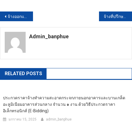
แนะแนว
จ้างออกแบบจ้างออกแบบพร้อมรายการคำนวณเพื่อใช้เป็นแบบมาตรฐานงานก่อสร้าง ขององค์การบริหารส่วนตำบลวังหลุม จำนวน ๑๙ โครงการ โดยวิธีประกาศเชิญชวนทั่วไป
จ้างที่ปรึกษาโครงการสำรวจความพึงพอใจผู้ใช้บริการ สพร. สำรวจตลาดและความผูกพันองค์กร ประจำปีงบประมาณ พ.ศ. 2569 โดยวิธีประกาศเชิญชวนทั่วไป
เรื่อง
Admin_banphue
https://banphuenongkhai.go.th
RELATED POSTS
ประกวดราคาจ้างทำความสะอาดกระจกภายนอกอาคารและบานเกล็ด
อะลูมิเนียมอาคารส่วนกลาง จำนวน ๑ งาน ด้วยวิธีประกวดราคา
อิเล็กทรอนิกส์ (e-Bidding)
มกราคม 15, 2025
admin_banphue