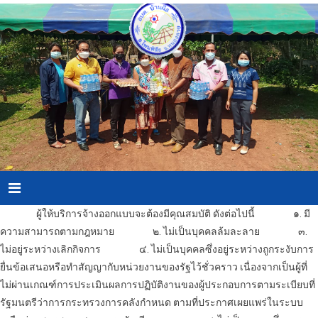
Skip
to
content
Menu
ผู้ให้บริการ
จ้างออกแบบ
จะต้องมีคุณสมบัติ ดังต่อไปนี้
๑. มี
ความสามารถตามกฎหมาย
๒. ไม่เป็นบุคคลล้มละลาย
๓.
ไม่อยู่ระหว่างเลิกกิจการ
๔. ไม่เป็นบุคคลซึ่งอยู่ระหว่างถูกระงับการ
ยื่นข้อเสนอหรือทำสัญญากับหน่วยงานของรัฐไว้ชั่วคราว เนื่องจากเป็นผู้ที่
ไม่ผ่านเกณฑ์การประเมินผลการปฏิบัติงานของผู้ประกอบการตามระเบียบที่
รัฐมนตรีว่าการกระทรวงการคลังกำหนด ตามที่ประกาศเผยแพร่ในระบบ