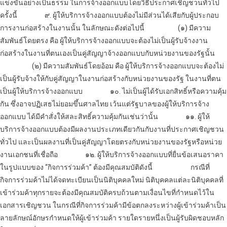
แข่งขันอย่างเป็นธรรม ในการ
จ้างออกแบบ
โดยวิธีประกาศเชิญชวนทั่วไป
ครั้งนี้
๙. ผู้ให้บริการ
จ้างออกแบบ
ต้องไม่มีส่วนได้เสียกับผู้ประกอบ
การงานก่อสร้างในงานนั้น ในลักษณะดังต่อไปนี้
(๑) มีความ
สัมพันธ์โดยตรง คือ ผู้ให้บริการ
จ้างออกแบบ
จะต้องไม่เป็นผู้รับจ้างงาน
ก่อสร้างในงานที่ตนเองเป็นคู่สัญญา
จ้างออกแบบ
กับหน่วยงานของรัฐนั้น
(๒) มีความสัมพันธ์โดยอ้อม คือ ผู้ให้บริการ
จ้างออกแบบ
จะต้องไม่
เป็นผู้รับจ้างให้กับคู่สัญญาในงานก่อสร้างกับหน่วยงานของรัฐ ในงานที่ตน
เป็นผู้ให้บริการ
จ้างออกแบบ
๑๐. ไม่เป็นผู้ได้รับเอกสิทธิ์หรือความคุ้ม
กัน ซึ่งอาจปฏิเสธไม่ยอมขึ้นศาลไทย เว้นแต่รัฐบาลของผู้ให้บริการ
จ้าง
ออกแบบ
ได้มีคำสั่งให้สละสิทธิ์ความคุ้มกันเช่นว่านั้น
๑๑. ผู้ให้
บริการ
จ้างออกแบบ
ต้องมีผลงานประเภทเดียวกันกับงานที่ประกาศเชิญชวน
ทั่วไป และเป็นผลงานที่เป็นคู่สัญญาโดยตรงกับหน่วยงานของรัฐหรือหน่วย
งานเอกชนที่เชื่อถือ
๑๒. ผู้ให้บริการ
จ้างออกแบบ
ที่ยื่นข้อเสนอราคา
ในรูปแบบของ “กิจการร่วมค้า” ต้องมีคุณสมบัติดังนี้
กรณีที่
กิจการร่วมค้าไม่ได้จดทะเบียนเป็นนิติบุคคลใหม่ นิติบุคคลแต่ละนิติบุคคลที่
เข้าร่วมค้าทุกรายจะต้องมีคุณสมบัติครบถ้วนตามเงื่อนไขที่กำหนดไว้ใน
เอกสารเชิญชวน ในกรณีที่กิจการร่วมค้ามีข้อตกลงระหว่างผู้เข้าร่วมค้าเป็น
ลายลักษณ์อักษรกำหนดให้ผู้เข้าร่วมค้า รายใดรายหนึ่งเป็นผู้รับผิดชอบหลัก