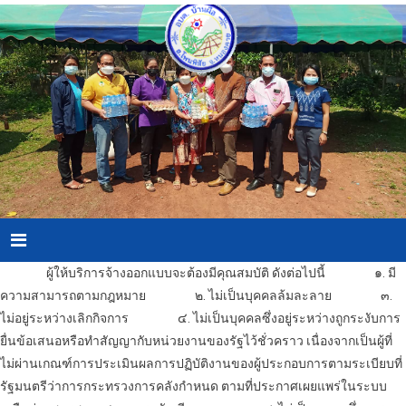
Skip
to
content
Menu
ผู้ให้บริการ
จ้างออกแบบ
จะต้องมีคุณสมบัติ ดังต่อไปนี้
๑. มี
ความสามารถตามกฎหมาย
๒. ไม่เป็นบุคคลล้มละลาย
๓.
ไม่อยู่ระหว่างเลิกกิจการ
๔. ไม่เป็นบุคคลซึ่งอยู่ระหว่างถูกระงับการ
ยื่นข้อเสนอหรือทำสัญญากับหน่วยงานของรัฐไว้ชั่วคราว เนื่องจากเป็นผู้ที่
ไม่ผ่านเกณฑ์การประเมินผลการปฏิบัติงานของผู้ประกอบการตามระเบียบที่
รัฐมนตรีว่าการกระทรวงการคลังกำหนด ตามที่ประกาศเผยแพร่ในระบบ