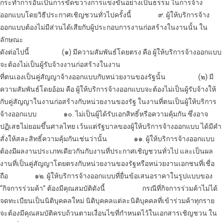
กระทำการอันเป็นการขัดขวางการแข่งขันอย่างเป็นธรรม ในการ
จ้าง
ออกแบบ
โดยวิธีประกาศเชิญชวนทั่วไปครั้งนี้
๙. ผู้ให้บริการ
จ้าง
ออกแบบ
ต้องไม่มีส่วนได้เสียกับผู้ประกอบการงานก่อสร้างในงานนั้น ใน
ลักษณะ
ดังต่อไปนี้
(๑) มีความสัมพันธ์โดยตรง คือ ผู้ให้บริการ
จ้างออกแบบ
จะต้องไม่เป็นผู้รับจ้างงานก่อสร้างในงาน
ที่ตนเองเป็นคู่สัญญา
จ้างออกแบบ
กับหน่วยงานของรัฐนั้น
(๒) มี
ความสัมพันธ์โดยอ้อม คือ ผู้ให้บริการ
จ้างออกแบบ
จะต้องไม่เป็นผู้รับจ้างให้
กับคู่สัญญาในงานก่อสร้างกับหน่วยงานของรัฐ ในงานที่ตนเป็นผู้ให้บริการ
จ้างออกแบบ
๑๐. ไม่เป็นผู้ได้รับเอกสิทธิ์หรือความคุ้มกัน ซึ่งอาจ
ปฏิเสธไม่ยอมขึ้นศาลไทย เว้นแต่รัฐบาลของผู้ให้บริการ
จ้างออกแบบ
ได้มีคำ
สั่งให้สละสิทธิ์ความคุ้มกันเช่นว่านั้น
๑๑. ผู้ให้บริการ
จ้างออกแบบ
ต้องมีผลงานประเภทเดียวกันกับงานที่ประกาศเชิญชวนทั่วไป และเป็นผล
งานที่เป็นคู่สัญญาโดยตรงกับหน่วยงานของรัฐหรือหน่วยงานเอกชนที่เชื่อ
ถือ
๑๒. ผู้ให้บริการ
จ้างออกแบบ
ที่ยื่นข้อเสนอราคาในรูปแบบของ
“กิจการร่วมค้า” ต้องมีคุณสมบัติดังนี้
กรณีที่กิจการร่วมค้าไม่ได้
จดทะเบียนเป็นนิติบุคคลใหม่ นิติบุคคลแต่ละนิติบุคคลที่เข้าร่วมค้าทุกราย
จะต้องมีคุณสมบัติครบถ้วนตามเงื่อนไขที่กำหนดไว้ในเอกสารเชิญชวน ใน