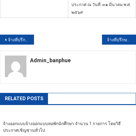
ประกาศ ณ วันที่
๓๑ มีนาคม พ.ศ.
๒๕๖๙
แนะแนว
จ้างที่ปรึกษาติดตามตรวจสอบผลกระทบสิ่งแวดล้อม (ในพื้นที่จังหวัดประจวบคีรีขันธ์ จังหวัดชุมพร จังหวัดนครศรีธรรมราช และจังหวัดสงขลา) ๙ แห่ง โดยวิธีประกาศเชิญชวนทั่วไป
จ้างที่ปรึกษาเพื่อตรวจสอบด้านเทคโนโลยีสารสนเทศ ประจำปีงบประมาณ 2569 ในลักษณะ Co-Sourcing จำนวน 1 งาน โดยวิธีประกาศเชิญชวนทั่วไป
เรื่อง
Admin_banphue
https://banphuenongkhai.go.th
RELATED POSTS
จ้างออกแบบจ้างออกแบบหอพักนักศึกษา จำนวน 1 รายการ โดยวิธี
ประกาศเชิญชวนทั่วไป