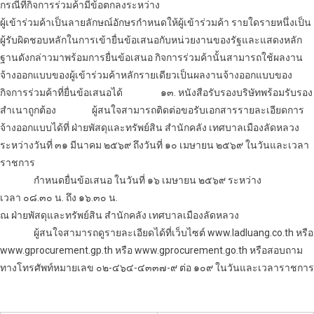
กรณีที่กิจการร่วมค้ามีข้อตกลงระหว่าง
ผู้เข้าร่วมค้าเป็นลายลักษณ์อักษรกำหนดให้ผู้เข้าร่วมค้า รายใดรายหนึ่งเป็น
ผู้รับผิดชอบหลักในการเข้ายื่นข้อเสนอกับหน่วยงานของรัฐและแสดงหลัก
ฐานดังกล่าวมาพร้อมการยื่นข้อเสนอ กิจการร่วมค้านั้นสามารถใช้ผลงาน
จ้างออกแบบ
ของผู้เข้าร่วมค้าหลักรายเดียวเป็นผลงาน
จ้างออกแบบ
ของ
กิจการร่วมค้าที่ยื่นข้อเสนอได้
๑๓. หนังสือรับรองบริษัทพร้อมรับรอง
สำเนาถูกต้อง
ผู้สนใจสามารถติดต่อขอรับเอกสารรายละเอียดการ
จ้างออกแบบ
ได้ที่ ฝ่ายพัสดุและทรัพย์สิน สำนักคลัง เทศบาลเมืองลัดหลวง
ระหว่างวันที่ ๓๑ มีนาคม ๒๕๖๙ ถึงวันที่ ๑๐ เมษายน ๒๕๖๙ ในวันและเวลา
ราชการ
กำหนดยื่นข้อเสนอ ในวันที่ ๑๖ เมษายน ๒๕๖๙ ระหว่าง
เวลา ๐๘.๓๐ น. ถึง ๑๖.๓๐ น.
ณ ฝ่ายพัสดุและทรัพย์สิน สำนักคลัง เทศบาลเมืองลัดหลวง
ผู้สนใจสามารถดูรายละเอียดได้ที่เว็บไซต์ www.ladluang.co.th หรือ
www.gprocurement.gp.th หรือ www.gprocurement.go.th หรือสอบถาม
ทางโทรศัพท์หมายเลข ๐๒-๔๖๔-๔๓๓๗-๙ ต่อ ๑๐๙ ในวันและเวลาราชการ