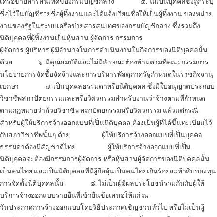
เครือข่ายสารสนเทศของกรมบัญชีกลาง
๕. ไม่เป็นบุคคลซึ่งถูกระบุ
ชื่อไว้ในบัญชีรายชื่อผู้ทิ้งงานและได้แจ้งเวียนชื่อให้เป็นผู้ทิ้งงาน ของหน่วย
งานของรัฐในระบบเครือข่ายสารสนเทศของกรมบัญชีกลาง ซึ่งรวมถึง
นิติบุคคลที่ผู้ทิ้งงานเป็นหุ้นส่วน ผู้จัดการ กรรมการ
ผู้จัดการ ผู้บริหาร ผู้มีอำนาจในการดำเนินงานในกิจการของนิติบุคคลนั้น
ด้วย
๖. มีคุณสมบัติและไม่มีลักษณะต้องห้ามตามที่คณะกรรมการ
นโยบายการจัดซื้อจัดจ้างและการบริหารพัสดุภาครัฐกำหนดในราชกิจจานุ
เบกษา
๗. เป็นบุคคลธรรมดาหรือนิติบุคคล ซึ่งมีใบอนุญาตประกอบ
วิชาชีพสถาปัตยกรรมและหรือวิศวกรรมสำหรับงานว่าจ้างตามที่กำหนด
ตามกฎหมายว่าด้วยวิชาชีพ สถาปัตยกรรมหรือวิศวกรรม แล้วแต่กรณี
สำหรับผู้ให้บริการ
จ้างออกแบบ
ที่เป็นนิติบุคคล ต้องเป็นผู้ที่ได้ขึ้นทะเบียนไว้
กับสภาวิชาชีพนั้นๆ ด้วย
ผู้ให้บริการ
จ้างออกแบบ
ที่เป็นบุคคล
ธรรมดาต้องมีสัญชาติไทย
ผู้ให้บริการ
จ้างออกแบบ
ที่เป็น
นิติบุคคลจะต้องมีกรรมการผู้จัดการ หรือหุ้นส่วนผู้จัดการของนิติบุคคลนั้น
เป็นคนไทย และเป็นนิติบุคคลที่มีผู้ถือหุ้นเป็นคนไทยเกินร้อยละห้าสิบของทุน
การจัดตั้งนิติบุคคลนั้น
๘. ไม่เป็นผู้มีผลประโยชน์ร่วมกันกับผู้ให้
บริการ
จ้างออกแบบ
รายอื่นที่เข้ายื่นข้อเสนอให้แก่ ณ
วันประกาศการ
จ้างออกแบบ
โดยวิธีประกาศเชิญชวนทั่วไป หรือไม่เป็นผู้