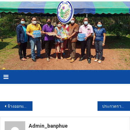
Skip
to
content
Menu
Download PDF
แนะแนว
จ้างออกแบบก่อสร้างหอถังสูง ขนาด 500 ลบ.ม. โดยวิธีประกาศเชิญชวนทั่วไป
ประกวดราคาเช่าเช่าโปรแกรมสำนักงานที่มีลิขสิทธิ์ถูกต้องตามกฎหมาย ด้วยวิธีประกวดราคาอิเล็กทรอนิกส์ (e-bidding)
เรื่อง
Admin_banphue