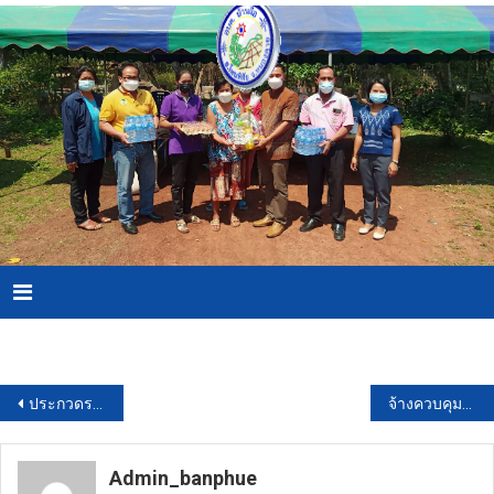
Skip
to
content
Menu
Download PDF
แนะแนว
ประกวดราคาซื้อยา Dutasteride 500 mcg + Tamsulosin hydrochloride 400 mcg capsule, hard จำนวน 132,000 เม็ด ด้วยวิธีประกวดราคาอิเล็กทรอนิกส์ (e-bidding)
จ้างควบคุมงานรายการที่ 18. ค่าควบคุมงานจ้างตกแต่งภายในระบบประกอบอาคารและงานภูมิสถาปัตยกรรม อาคารศูนย์บริการทางการแพทย์หริภุญไชย จ.ลำพูน จำนวน 1 รายการ โดยวิธีประกาศเชิญชวนทั่วไป
เรื่อง
Admin_banphue