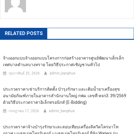
https://banphuenongkhai.go.th
RELATED POSTS
จ้างออกแบบจ้างออกแบบโครงการก่อสร้างอาคารศูนย์พัฒนาเด็กเล็ก
เทศบาลตำบลบางทราย โดยวิธีประกาศเชิญชวนทั่วไป
กุมภาพันธ์ 25, 2026
admin_banphue
ประกวดราคาเช่าบริการติดตั้ง บำรุงรักษา และเติมน้ำยาเครื่องสุข
อนามัยภัณฑ์ภายในอาคารสำนักงานใหญ่ กฟผ. เลขที่ หจก3. 39/2569
ด้วยวิธีประกวดราคาอิเล็กทรอนิกส์ (e-Bidding)
กรกฎาคม 17, 2026
admin_banphue
ประกวดราคาจ้างบำรุงรักษาเเละสอบเทียบเครื่องลิควิดโครมาโท
กราฟ เเมสสเปคโทรมิเตอร์ เเมสสเปคโทรมิเตอร์ ยี่ห้อ Waters รุ่น