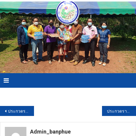
Skip
to
content
Menu
Download PDF
แนะแนว
ประกวดราคาซื้อเสาเข็มคอนกรีตอัดแรง รูปสี่เหลี่ยมตัน ชนิดท่อนเดียว ขนาด 0.22 x 0.22 ม. ยาว 10.50 ม. (มอก.396-2549) พร้อมตอก จำนวน 1 รายการ สำหรับงานขุดคลองระบายน้ำหลากพร้อมอาคารประกอบ กม.๒๐+๑๐๐ – กม.๒๒+๕๐๐ ตำบลสนามชัย อำเภอบางไทร จังหวัดพระนครศรีอยุธยา สพญ.10 ด้วยวิธีประกวดราคาอิเล็กทรอนิกส์ (e-bidding)
ประกวดราคาจ้างจ้างออกแบบและปรับปรุงพื้นที่ เพื่อเป็นลานจอดรถยนต์พร้อมติดตั้งหลังคาและเดินงานระบบไฟฟ้า ของ OR (วิภาวดี-รังสิต13) ด้วยวิธีประกวดราคาอิเล็กทรอนิกส์ (e-bidding)
เรื่อง
Admin_banphue