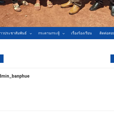
่าวประชาสัมพันธ์
กระดานกระทู้
เรื่องร้องเรียน
ติดต่อส
dmin_banphue
tps://banphuenongkhai.go.th