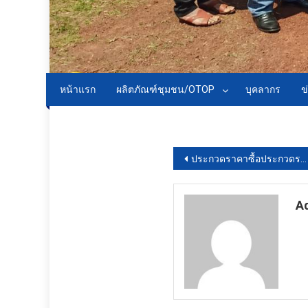
หน้าแรก
ผลิตภัณฑ์ชุมชน/OTOP
บุคลากร
ข
Download PDF
แนะแนว
ประกวดราคาซื้อประกวดราคาจัดซื้อเครื่องอบฆ่าเชื้อด้วยแก๊สไฮโดรเจนเปอร์ออกไซด์พลาสมาชนิดตั้งโต๊ะ ขนาด ๕๐ ลิตร จำนวน ๑ เครื่อง ประจำปีงบประมาณ พ.ศ. ๒๕๖๘ ด้วยวิธีประกวดราคาอิเล็กทรอนิกส์ (e-bidding)
เรื่อง
A
ht