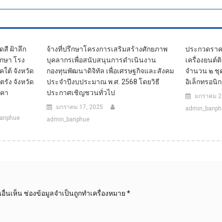
สี ฝ้าลึก
จ้างที่ปรึกษาโครงการเสริมสร้างศักยภาพ
ประกวดราคาซ
ักษา โรง
บุคลากรเพื่อสนับสนุนการดำเนินงาน
เครื่องยนต์
ต้ จังหวัด
กองทุนพัฒนาดิจิทัล เพื่อเศรษฐกิจและสังคม
จำนวน ๒ ชุ
รัง จังหวัด
ประจำปีงบประมาณ พ.ศ. 2568 โดยวิธี
อิเล็กทรอนิก
าคา
ประกาศเชิญชวนทั่วไป
มกราคม 2
มกราคม 17, 2025
admin_banph
anphue
admin_banphue
ื่นเห็น
ช่องข้อมูลจำเป็นถูกทำเครื่องหมาย
*