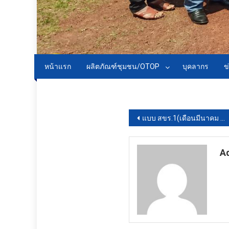
หน้าแรก
ผลิตภัณฑ์ชุมชน/OTOP
บุคลากร
ข
Download PDF
แนะแนว
แบบ สขร.1(เดือนมีนาคม 2568)
เรื่อง
A
ht