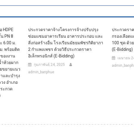
่อ HDPE
ประกวดราคาจ้างโครงการจ้างปรับปรุง
ประกวดราคา
้น PN 8
ซ่อมแซมอาคารเรียน อาคารประกอบ และ
กรองเลือดแ
 6.00 ม.
สิ่งก่อสร้างอื่น โรงเรียนมัธยมพัชรกิติยาภา
100 ชุด ด้ว
. พร้อมติด
2 กำแพงเพชร ด้วยวิธีประกวดราคา
(e-Bidding)
น ของงาน
อิเล็กทรอนิกส์ (e-Bidding)
เมษายน 2
น้ำห้วยผาก
กุมภาพันธ์ 24, 2025
admin_banph
โดยขยายแนว
admin_banphue
น้ำและบำรุง
ลวง อำเภอ
ีประกวด
)