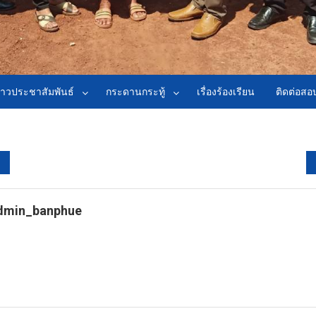
่าวประชาสัมพันธ์
กระดานกระทู้
เรื่องร้องเรียน
ติดต่อส
dmin_banphue
tps://banphuenongkhai.go.th