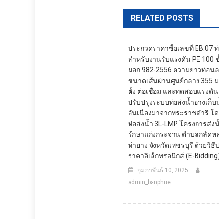
RELATED POSTS
ประกวดราคาซื้อเลขที่ EB.07 ท
สำหรับงานรับแรงดัน PE 100 ชั
มอก.982-2556 ความยาวท่อนละ
ขนาดเส้นผ่านศูนย์กลาง 355 มม
ตั้ง ต่อเชื่อม และทดสอบแรงดั
ปรับปรุงระบบท่อส่งน้ำอ่างเก็บ
อันเนื่องมาจากพระราชดำริ 
ท่อส่งน้ำ 3L-LMP โครงการส่ง
รักษาแก่งกระจาน ตำบลกลัดห
ท่ายาง จังหวัดเพชรบุรี ด้วยวิธ
ราคาอิเล็กทรอนิกส์ (e-Bidding
กุมภาพันธ์ 10, 2025
admin_banphue