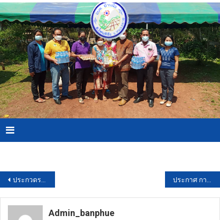
Skip
to
content
Menu
Download PDF
แนะแนว
ประกวดราคาซื้ออุปกรณ์ใช้กับเครื่องออกซิเจนผสมอัตราการไหลสูง (2 รายการ) 68264 ด้วยวิธีประกวดราคาอิเล็กทรอนิกส์ (e-bidding)
ประกาศ การเปิดเผยราคากลางโครงการปรับปรุง
เรื่อง
Admin_banphue