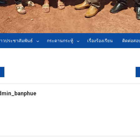
่าวประชาสัมพันธ์
กระดานกระทู้
เรื่องร้องเรียน
ติดต่อส
dmin_banphue
tps://banphuenongkhai.go.th