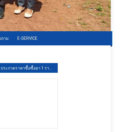
อบถาม
E-SERVICE
ประกวดราคาซื้อซื้อยา 1 รายการ ได้แก่ CALCIUM CARBONATE 1000 MG TAB (1220260GPU743154) ด้วยวิธีประกวดราคาอิเล็กทรอนิกส์ (e-bidding)