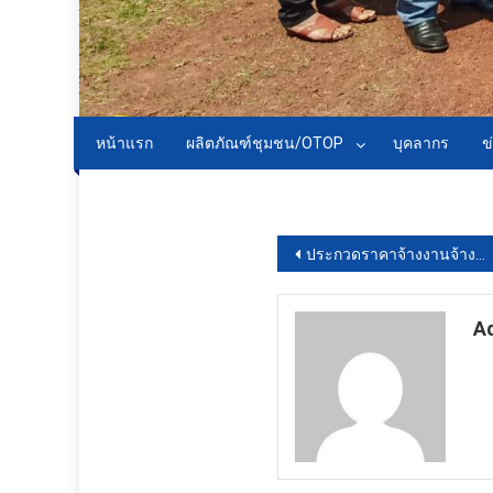
หน้าแรก
ผลิตภัณฑ์ชุมชน/OTOP
บุคลากร
ข
Download PDF
แนะแนว
ประกวดราคาจ้างงานจ้างพิมพ์แบบพิมพ์เกี่ยวกับงานจ่ายดอกเบี้ยและไถ่ถอนเงินต้นพันธบัตร 4 แบบ ด้วยวิธีประกวดราคาอิเล็กทรอนิกส์ (e-bidding)
เรื่อง
A
ht