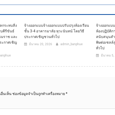
ลกระทบสิ่ง
จ้างออกแบบจ้างออกแบบปรับปรุงห้องเรียน
จ้างออกแบบ
บคีรีขันธ์
ชั้น 3-4 อาคารมาลัย หุวะนันทน์ โดยวิธี
ห้องปฏิบัติ
รรมราช และ
ประกาศเชิญชวนทั่วไป
สนับสนุนสำห
ประกาศเชิญ
พิษต่อเซลล์
มีนาคม 20, 2026
admin_banphue
ทั่วไป
banphue
มีนาคม 5,
ื่นเห็น
ช่องข้อมูลจำเป็นถูกทำเครื่องหมาย
*