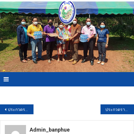
Skip
to
content
Menu
Download PDF
แนะแนว
ประกวดราคาซื้อพัดลมไอน้ำแบบตั้งพื้น จำนวน 2 ตัว ด้วยวิธีประกวดราคาอิเล็กทรอนิกส์ (e-bidding)
ประกวดราคาซื้อรถมินิบัส ขนาดไม่น้อยกว่า ๒๐ ที่นั่ง (กองการศึกษา) ด้วยวิธีประกวดราคาอิเล็กทรอนิกส์ (e-bidding)
เรื่อง
Admin_banphue