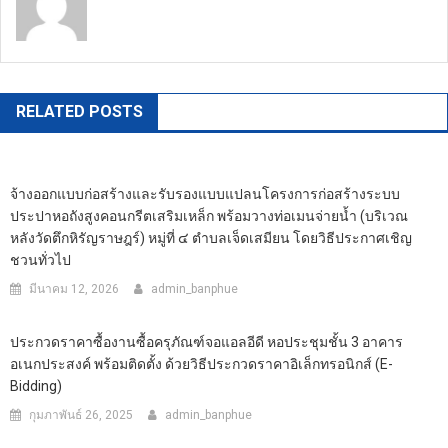
https://banphuenongkhai.go.th
RELATED POSTS
จ้างออกแบบก่อสร้างและรับรองแบบแปลนโครงการก่อสร้างระบบ
ประปาหอถังสูงคอนกรีตเสริมเหล็ก พร้อมวางท่อเมนจ่ายน้ำ (บริเวณ
หลังวัดตึกหิรัญราษฎร์) หมู่ที่ ๔ ตำบลเจ็ดเสมียน โดยวิธีประกาศเชิญ
ชวนทั่วไป
มีนาคม 12, 2026
admin_banphue
ประกวดราคาซื้องานซื้อครุภัณฑ์จอแอลอีดี หอประชุมชั้น 3 อาคาร
อเนกประสงค์ พร้อมติดตั้ง ด้วยวิธีประกวดราคาอิเล็กทรอนิกส์ (e-
Bidding)
กุมภาพันธ์ 26, 2025
admin_banphue