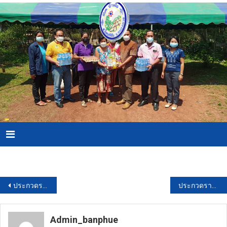
Skip
to
content
Menu
Download PDF
แนะแนว
ประกวดราคาจ้างบำรุงรักษาเเละสอบเทียบเครื่องลิควิดโครมาโทกราฟ เเมสสเปคโทรมิเตอร์ เเมสสเปคโทรมิเตอร์ ยี่ห้อ Waters รุ่น Xevo TQ-XS จำนวน ๑ เครื่อง ด้วยวิธีประกวดราคาอิเล็กทรอนิกส์ (e-bidding)
ประกวดราคาซื้อซื้อครุภัณฑ์โฆษณาและเผยแพร่ จำนวน 14 รายการ ด้วยวิธีประกวดราคาอิเล็กทรอนิกส์ (e-bidding)
เรื่อง
Admin_banphue