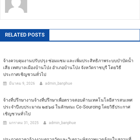
https://banphuenongkhai.go.th
RELATED POSTS
จ้างควบคุมงานปรับปรุง ซ่อมแซม และเพิ่มประสิทธิภาพระบบบำบัดน้ำ
เสีย เทศบาลเมืองบ้านโป่ง อำเภอบ้านโป่ง จังหวัดราชบุรี โดยวิธี
ประกาศเชิญชวนทั่วไป
มีนาคม 9, 2026
admin_banphue
จ้างที่ปรึกษางานจ้างที่ปรึกษาเพื่อตรวจสอบด้านเทคโนโลยีสารสนเทศ
ประจำปีงบประมาณ ๒๕๖๘ ในลักษณะ Co-Sourcing โดยวิธีประกาศ
เชิญชวนทั่วไป
มกราคม 31, 2025
admin_banphue
ประกวดราคาจ้างงานตรวจวัดและวิเคราะห์สภาพแวดล้อมในสถานที่