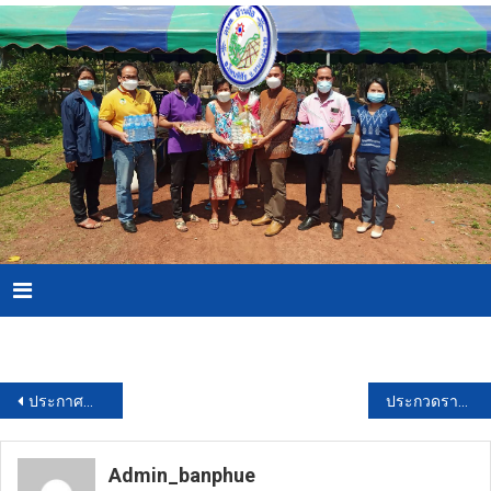
Skip
to
content
Menu
Download PDF
แนะแนว
ประกาศกำหนดพื้นที่ควบคุมเหตุรำคาญ
ประกวดราคาจ้างเหมาการตรวจวิเคราะห์ทางพิษวิทยา ด้วยวิธีประกวดราคาอิเล็กทรอนิกส์ (e-bidding)
เรื่อง
Admin_banphue