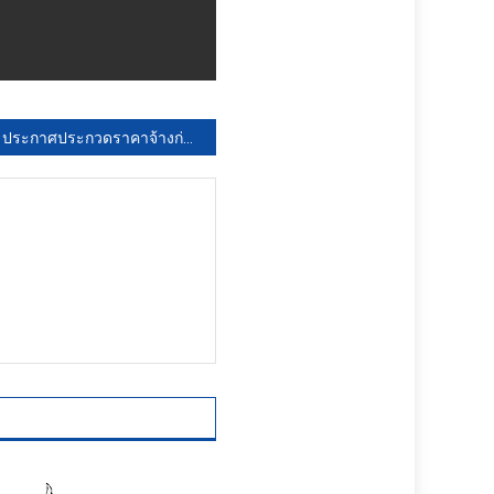
ประกาศประกวดราคาจ้างก่อสร้างปรับปรุงซ่อมแซมถนน