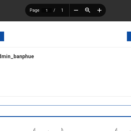
dmin_banphue
tps://banphuenongkhai.go.th