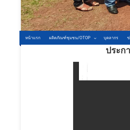
หน้าแรก
ผลิตภัณฑ์ชุมชน/OTOP
บุคลากร
ข
ประกา