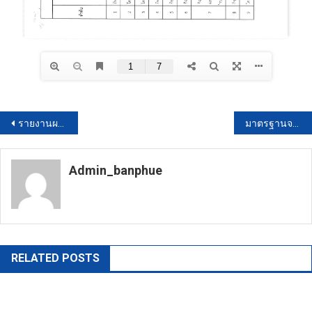
แนะแนว
รายงานผลการดำเนินงานรอบเมษายน – กันยายน 2565 (013)
มาตรฐานจริยธรรมสำหรับเจ้าหน้าที่ของรัฐ (039)
เรื่อง
Admin_banphue
https://banphuenongkhai.go.th
RELATED POSTS