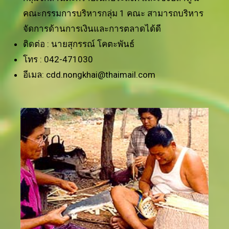
คณะกรรมการบริหารกลุ่ม 1 คณะ สามารถบริหาร
จัดการด้านการเงินและการตลาดได้ดี
ติดต่อ : นายสุกรรณ์ โคตะพันธ์
โทร : 042-471030
อีเมล: cdd.nongkhai@thaimail.com