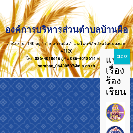
องค์การบริหารส่วนตำบลบ้านผือ
สำนักงาน : 140 หมู่ 4 ตำบลบ้านผือ อำเภอโพนพิสัย จังหวัดหนองคาย
43120
โทร.
086-4018616
กู้ชีพ
086-4018614
email:
saraban_06430507@dla.go.th