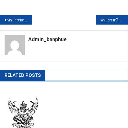
แนะแนว
พระราชกฤษฎีกาว่าด้วยหลักเกณฑ์และวิธีการบริหารกิจการบ้านเมืองที่ดี(ฉบับที่ 2) พ.ศ.2562
พระราชบัญญัติมาตรฐานทางจริยธรรม พ.ศ.2562
เรื่อง
Admin_banphue
https://banphuenongkhai.go.th
RELATED POSTS