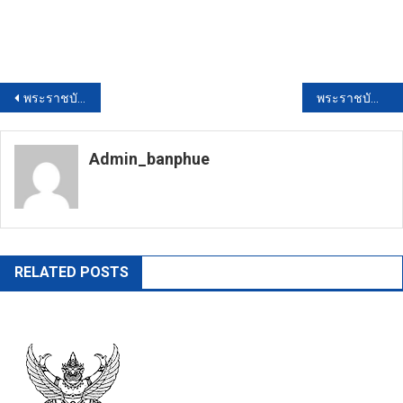
แนะแนว
พระราชบัญญัติข้อมูลข่าวสารทางราชการ พ.ศ.2540
พระราชบัญญัติระเบียบบริหารงานบุคคลส่วนท้องถิ่น พ.ศ.2542
เรื่อง
Admin_banphue
https://banphuenongkhai.go.th
RELATED POSTS