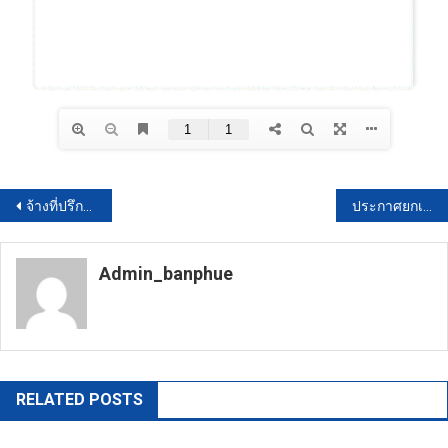
แนะแนว
จ้างที่ปรึกษาเพื่อประเมินผลตามแนวทางการประเมินความคุ้มค่าเพื่อพัฒนาองค์การมหาชน ของสำนักงานพัฒนาพิงคนคร (องค์การมหาชน) ประจำปีงบประมาณ พ.ศ. ๒๕๖๘ โดยวิธีประกาศเชิญชวนทั่วไป
ประกาศยกเลิกประกวดราคาจ้างปรับปรุงก่อสร้างถนนคอนกรีตเสริมเหล็กภายในหมู่บ้าน
เรื่อง
Admin_banphue
https://banphuenongkhai.go.th
RELATED POSTS