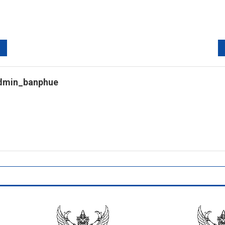
dmin_banphue
tps://banphuenongkhai.go.th