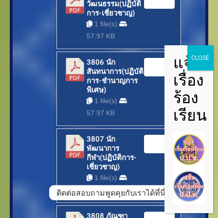
วัฒนธรรม(ปฏิบัติ
การ-เชี่ยวชาญ)
1 file(s)
57.97 KB
3806 นัก
Download
สันทนาการ(ปฏิบัติ
การ-ชำนาญการ
พิเศษ)
1 file(s)
57.97 KB
3807 นัก
Download
พัฒนาการ
กีฬา(ปฏิบัติการ-
เชี่ยวชาญ)
1 file(s)
57.97 KB
ติดต่อสอบถามพูดคุยกับเราได้ที่นี่
Open
chaty
3808 ภัณฑา