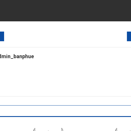
dmin_banphue
tps://banphuenongkhai.go.th