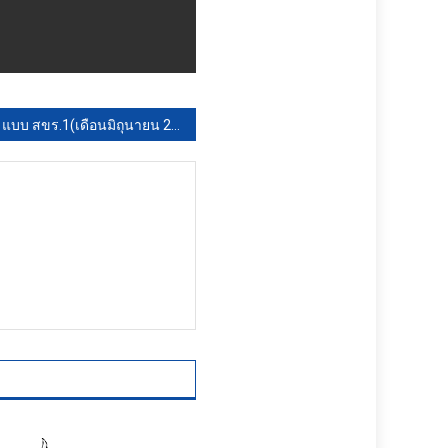
แบบ สขร.1(เดือนมิถุนายน 2568)