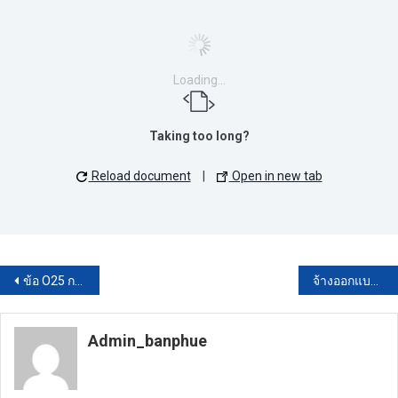
Loading...
Taking too long?
Reload document
|
Open in new tab
แนะแนว
ข้อ O25 การนำผลการประเมิน ITA ไปสู่การพัฒนา
จ้างออกแบบจ้างออกแบบหอพักนักศึกษา จำนวน 1 รายการ โดยวิธีประกาศเชิญชวนทั่วไป
เรื่อง
Admin_banphue
https://banphuenongkhai.go.th