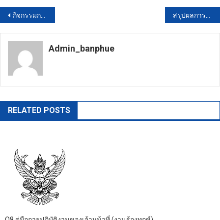
แนะแนว
กิจกรรมการมีส่วนร่วมของผู้บริหาร(O35)
สรุปผลการสำรวจความพึงพอใจฯ 2564 (O16)
เรื่อง
Admin_banphue
https://banphuenongkhai.go.th
RELATED POSTS
O8 คู่มือการปฏิบัติงานของเจ้าหน้าที่ (งานร้องทุกข์)