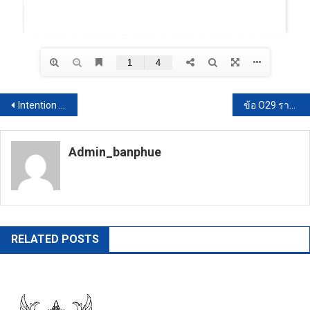
แนะแนว
Intention to not accept any kind of gifts from performing duties (No Gift Policy)
ข้อ O29 รายงานการรับทรัพย์สินหรือประโยชน์อื่นใดอันอาจคำนวณเป็นเงินได้ ประจำปีงบประมาณ 2566 รอบ 12 เดือน
เรื่อง
Admin_banphue
https://banphuenongkhai.go.th
RELATED POSTS