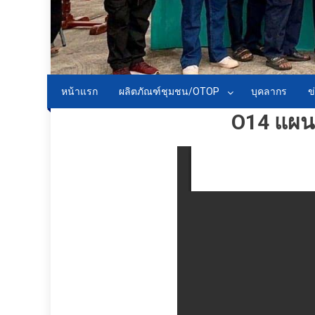
หน้าแรก
ผลิตภัณฑ์ชุมชน/OTOP
บุคลากร
ข
O14 แผน