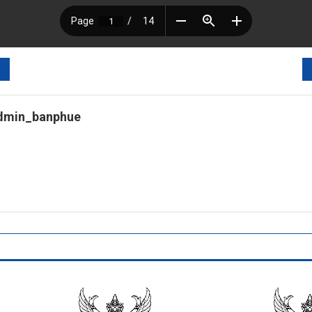
dmin_banphue
tps://banphuenongkhai.go.th